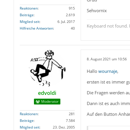
Reaktionen
915
Sehvornix
Beiträge
2.619
Mitglied seit
6. Jul. 2017
Keyboard not found. P
Hilfreiche Antworten
40
8. August 2021 um 10:56
Hallo
wournaje
,
ersten ist es immer g
edvoldi
Die Fragen werden auc
Moderator
Dann ist es auch imm
Auf den Button Anhäng
Reaktionen
281
Beiträge
7.584
Mitglied seit
23. Dez. 2005