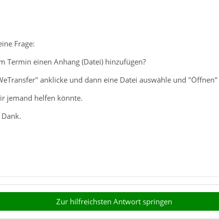
eine Frage:
em Termin einen Anhang (Datei) hinzufügen?
eTransfer" anklicke und dann eine Datei auswähle und "Öffnen" an
ir jemand helfen könnte.
 Dank.
Zur hilfreichsten Antwort springen