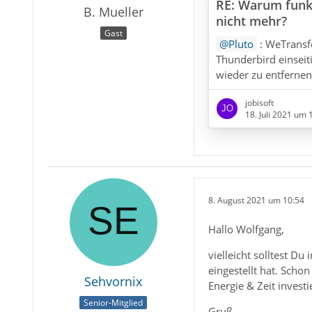
RE: Warum funkt
B. Mueller
nicht mehr?
Gast
Pluto
: WeTransfe
Thunderbird einseit
wieder zu entfernen
jobisoft
18. Juli 2021 um 
8. August 2021 um 10:54
Hallo Wolfgang,
vielleicht solltest D
eingestellt hat. Schon
Sehvornix
Energie & Zeit investi
Senior-Mitglied
Gruß