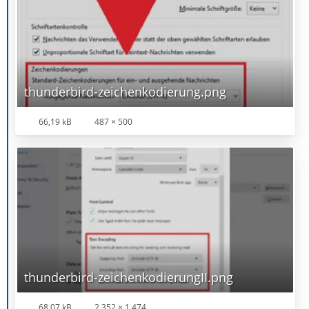
thunderbird-zeichenkodierung.png
66,19 kB
487 × 500
thunderbird-zeichenkodierungII.png
68,07 kB
2.352 × 1.474