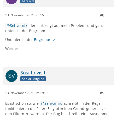
Mitglied
Bei Telekom beispielsweise kann man das ändern bei
#8
13. November 2021 um 15:36
Bedarf:
Sehvornix
der Link zeigt auf mein Problem, und ganz
unten ist der Bugreport.
Und hier ist der
Bugreport
Werner
Susi to visit
Senior-Mitglied
#9
13. November 2021 um 19:02
Dein Vorgehen, alles auch lokal zu speichern (was
immer du dabei konkret mit "Offline-Ordner" meinen
Es ist schon so, wie
Sehvornix
schreibt. In der Regel
magst), bleibt selbstredend weiterhin empfehlenswert.
funktionieren die Filter. Es gibt keinen Grund, generell vor
den Filtern zu warnen. Der Bug beschreibt eine Ausnahme,
MfG