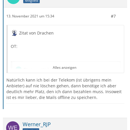
Mitglied
#7
13. November 2021 um 15:34
Zitat von Drachen
OT:
Alles anzeigen
Zitat von Wole1
Natürlich kann ich bei der Telekom (ist übrigens mein
Da mein Mail-Anbieter die Mails nach 90 Tagen
Anbieter) auf nie löschen gehen, dann benötige ich aber
löscht
deutlich mehr Platz, den ich dann bezahlen muss. Insoweit
ist es mir lieber, die Mails offline zu speichern.
Hast du mal bei dem ungenannten Mailanbieter per
Browser auf der Webseite nachgesehen, ob und für
welche Ordner (i.d.R. je Ordner einzeln einzustellen) du
Werner_RJP
diese 90-Tage-Frist ggf. ändern könntest?