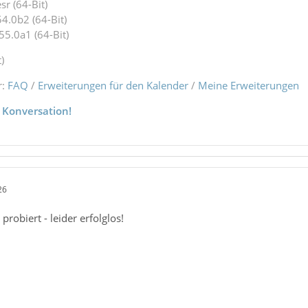
r (64-Bit)
4.0b2 (64-Bit)
55.0a1 (64-Bit)
)
r:
FAQ
/
Erweiterungen für den Kalender
/
Meine Erweiterungen
 Konversation!
26
robiert - leider erfolglos!