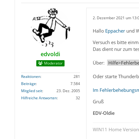
2. Dezember 2021 um 13:
Hallo
Eppacher
und W
Versuch es bitte ein
Das dient nur zum tes
edvoldi
Über:
Hilfe>Fehlerb
Moderator
Oder starte Thunderb
Reaktionen
281
Beiträge
7.584
Im Fehlerbehebungsm
Mitglied seit
23. Dez. 2005
Hilfreiche Antworten
32
Gruß
EDV-Oldie
WIN11 Home Version 