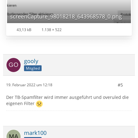
screenCapture_98018218_643968578_0.png
43,13 kB
1.138 × 522
gooly
Mitglied
#5
19. Februar 2022 um 12:18
Der TB-Spamfilter wird immer ausgeführt und overuled die
eigenen Filter
mark100