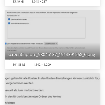
15,49 kB
1.048 × 237
screenCapture_98045187_1913391568_0.png
101,88 kB
1.142 × 1.209