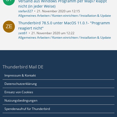
Versand aus Windows Programm per Mapi? klappt
nicht (in jeder Weise)
stefan327
21. November 2020 um 12:15
Allgemeines Arbeiten / Konten einrichten / Installation & Update
Thunderbird 78.5.0 unter MacOS 11.0.1- "Programm
reagiert nicht"
zett61
21. November 2020 um 12:22
Allgemeines Arbeiten / Konten einrichten / Installation & Update
Thunderbird Mail DE
Impressum & Kontakt
Datenschutzerklärung
Einsatz von Cookies
Nutzungsbedingungen
Spendenaufruf für Thunderbird