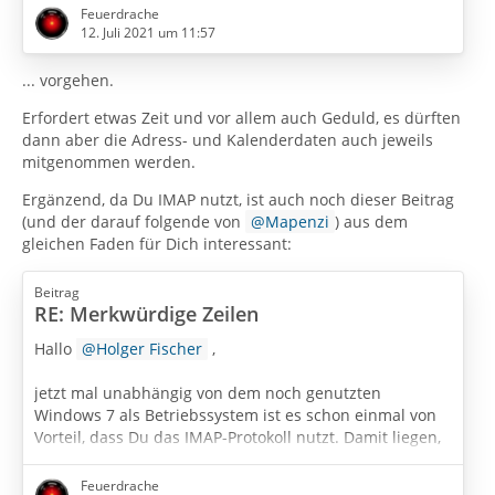
Eingangsbeitrag nicht beantworteten Fragen
Feuerdrache
beantwortest. Insbesondere folgende:
12. Juli 2021 um 11:57
... vorgehen.
- Betriebssystem + Version:
Erfordert etwas Zeit und vor allem auch Geduld, es dürften
dann aber die Adress- und Kalenderdaten auch jeweils
- Kontenart (POP / IMAP):
mitgenommen werden.
- Postfachanbieter (z.B. GMX):
Ergänzend, da Du IMAP nutzt, ist auch noch dieser Beitrag
(und der darauf folgende von
Mapenzi
) aus dem
Was Du auf keinen Fall tun darfst
, selbst nach
gleichen Faden für Dich interessant:
Sicherung Deines derzeitigen Profils,
ein direktes Update
auf die
…
Beitrag
RE: Merkwürdige Zeilen
Hallo
Holger Fischer
,
jetzt mal unabhängig von dem noch genutzten
Windows 7 als Betriebssystem ist es schon einmal von
Vorteil, dass Du das IMAP-Protokoll nutzt. Damit liegen,
sofern Du die Mails nicht in den lokalen Ordner (local
folders) verschoben hast, Deine Mails auf dem IMAP-
Feuerdrache