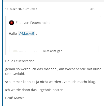
#8
11. März 2022 um 06:17
Zitat von Feuerdrache
Hallo
Maxxe5
,
Alles anzeigen
Zitat von Maxxe5
Hallo Feuerdrache
Gibt es eine Erklärung für die ausgefallenen Udates
? Hatte ich eigentlich auf automatisch ,allerdings
genau so werde ich das machen , am Wochenende mit Ruhe
auch nicht darauf geachtet da es ja funktioniert
und Geduld.
hatte. (fummel nicht dran rum wenn es läuft....)
schlimmer kann es ja nicht werden , Versuch macht klug.
Ich werde dann das Ergebnis posten
da kann ich Dir nicht helfen, da ich Thunderbird unter
Gruß Maxxe
Linux nutze. Bei den dortigen Distributions-Versionen
aus den Paketdepots ist die Update-Funktion bewusst