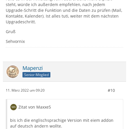
Zitat von Maxxe5
steht, würde ich außerdem empfehlen, nach jedem
Upgrade-Schritt die Funktion und die Daten zu prüfen (Mail,
Ich werde erstmal Schritt für Schritt versuchen.
Kontakte, Kalender). Ist alles tuti, weiter mit dem nächsten
Upgradeschritt.
Gruß
Aber bitte langsam und mit Ruhe ("Nimm Dir Zeit und
Sehvornix
nicht das Leben" im übertragenen Sinne).
Gruß
Mapenzi
Feuerdrache
Senior-Mitglied
#10
11. März 2022 um 09:20
Zitat von Maxxe5
bis ich die englischsprachige Version mit eiem addon
auf deutsch ändern wollte.