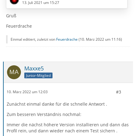
Server Deines Anbieters, also auf den Servern Deines
13. Juli 2021 um 15:27
Anbieters Telekom, auf dem Speicherplatz, der für Dein
Konto bereitgehalten wird.
Gruß
Feuerdrache
Bei IMAP liegen die E-Mails (egal ob gesendete oder
Einmal editiert, zuletzt von
Feuerdrache
(
10. März 2022 um 11:16
)
empfangene E-Mails) auf dem…
Maxxe5
Junior-Mitglied
#3
10. März 2022 um 12:03
Zunächst einmal danke für die schnelle Antwort .
Zum besseren Verständnis nochmal:
Immer die nächst höhere Version installieren und dann das
Profil rein, und dann wieder nach einem Test sichern .