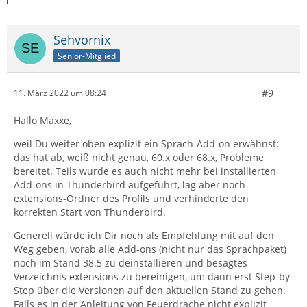
abgeschaltet. Die steht erst gar nicht zur Verfügung
(und das hat auch seine guten Gründe). Wie es bei der
Sehvornix
macOS-Version ist, weiß ich nicht. Bei den Windows-
Versionen gibt es sie jedenfalls.
Senior-Mitglied
Meine Vermutung:
Vielleicht hast Du, jetzt nicht mehr erinnerlich, diese
#9
11. März 2022 um 08:24
Funktion früher einmal abgeschaltet und später
(vielleicht zu einem viel zu späten Zeitpunkt) wieder
Hallo Maxxe,
aktiviert.
weil Du weiter oben explizit ein Sprach-Add-on erwähnst:
das hat ab, weiß nicht genau, 60.x oder 68.x, Probleme
Ich bin mir auch nicht sicher, ob bei dieser Funktion
bereitet. Teils wurde es auch nicht mehr bei installierten
überhaupt automatisch auf eine übernächste/
Add-ons in Thunderbird aufgeführt, lag aber noch
überübernächste/überüberübernächste/... Version
extensions-Ordner des Profils und verhinderte den
aktualisiert werden kann.
korrekten Start von Thunderbird.
Generell würde ich Dir noch als Empfehlung mit auf den
Vielleicht können dazu die Thunderbird-Nutzer, die mit
Weg geben, vorab alle Add-ons (nicht nur das Sprachpaket)
Windows unterwegs sind, etwas aussagen.
noch im Stand 38.5 zu deinstallieren und besagtes
Verzeichnis extensions zu bereinigen, um dann erst Step-by-
Step über die Versionen auf den aktuellen Stand zu gehen.
Falls es in der Anleitung von Feuerdrache nicht explizit