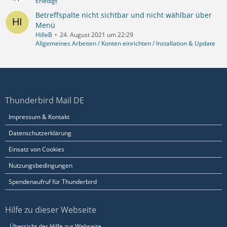
Erledigt
Betreffspalte nicht sichtbar und nicht wählbar über
Menü
HilleB
24. August 2021 um 22:29
Allgemeines Arbeiten / Konten einrichten / Installation & Update
Thunderbird Mail DE
Impressum & Kontakt
Datenschutzerklärung
Einsatz von Cookies
Nutzungsbedingungen
Spendenaufruf für Thunderbird
Hilfe zu dieser Webseite
Übersicht der Hilfe zur Webseite