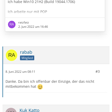
Ich habe Win10 21H2 (Build 19044.1706)
Ich arbeite nur mit POP
Es geht ausschließlich um eigene Gmail-Adressen. Alle!
ratzfatz
2. Juni 2022 um 16:46
Antivir: ESET
Firewall ist mir nicht bekannt
rabab
Router: Fritzbox (ca. 1 Jahr alt)
Mitglied
Heute Nachmittag wurde ich beim Öffnen von
Thunderbird plötzlich nach den Passwörtern all meiner
#3
Gmail-Accounts gefragt. Wenn ich sie eingebe, werden
8. Juni 2022 um 08:11
sie aber nicht angenommen, sondern immer wieder
Danke. Da bin ich offenbar der Einzige, der das nicht
neu verlangt.
mitbekommen hat
Ich kenne das von meinem Laptop im Urlaub. Da muss
ich immer erst auf der G-Website…
Kuk Katto