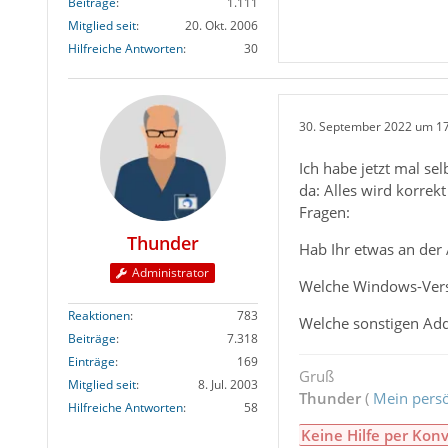
Beiträge
1.111
Mitglied seit
20. Okt. 2006
Hilfreiche Antworten
30
30. September 2022 um 1
Ich habe jetzt mal se
da: Alles wird korrek
Fragen:
Thunder
Hab Ihr etwas an der
Administrator
Welche Windows-Vers
Reaktionen
783
Welche sonstigen Add
Beiträge
7.318
Einträge
169
Gruß
Mitglied seit
8. Jul. 2003
Thunder
(
Mein persö
Hilfreiche Antworten
58
Keine Hilfe per Konv