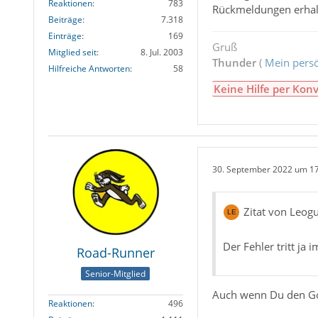
Reaktionen
783
Rückmeldungen erhal
Beiträge
7.318
Einträge
169
Gruß
Mitglied seit
8. Jul. 2003
Thunder
(
Mein persö
Hilfreiche Antworten
58
Keine Hilfe per Konv
30. September 2022 um 1
Zitat von Leog
Der Fehler tritt ja 
Road-Runner
Senior-Mitglied
Auch wenn Du den Go
Reaktionen
496