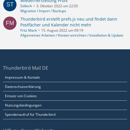
Wiederherstellung Profil
StillerA
3. Oktober 2022 um 22:05
Migration / Import / Backups
Thunderbird erstellt prefs.js neu und findet dann
Postfächer und Kalender nicht mehr
Fritz Mack
15. August 2022 um 09:19
Allgemeines Arbeiten / Konten einrichten / Installation & Update
Thunderbird Mail DE
Impressum & Kontakt
Datenschutzerklärung
Einsatz von Cookies
Nutzungsbedingungen
Spendenaufruf für Thunderbird