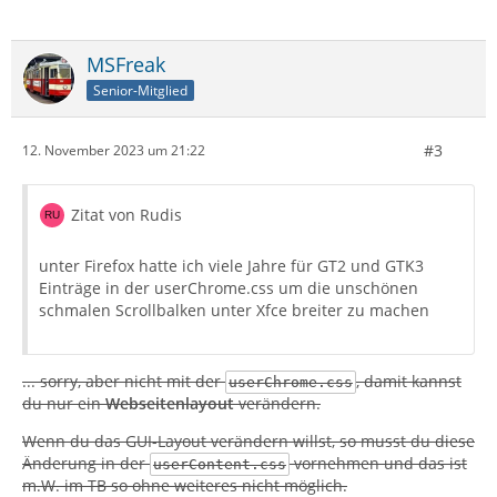
MSFreak
Senior-Mitglied
#3
12. November 2023 um 21:22
Zitat von Rudis
unter Firefox hatte ich viele Jahre für GT2 und GTK3
Einträge in der userChrome.css um die unschönen
schmalen Scrollbalken unter Xfce breiter zu machen
... sorry, aber nicht mit der
, damit kannst
userChrome.css
du nur ein
Webseitenlayout
verändern.
Wenn du das GUI-Layout verändern willst, so musst du diese
Änderung in der
vornehmen und das ist
userContent.css
m.W. im TB so ohne weiteres nicht möglich.