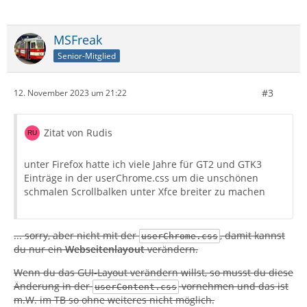
MSFreak
Senior-Mitglied
#3
12. November 2023 um 21:22
Zitat von Rudis
unter Firefox hatte ich viele Jahre für GT2 und GTK3
Einträge in der userChrome.css um die unschönen
schmalen Scrollbalken unter Xfce breiter zu machen
... sorry, aber nicht mit der
, damit kannst
userChrome.css
du nur ein
Webseitenlayout
verändern.
Wenn du das GUI-Layout verändern willst, so musst du diese
Änderung in der
vornehmen und das ist
userContent.css
m.W. im TB so ohne weiteres nicht möglich.