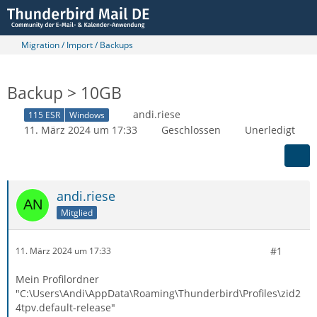
Migration / Import / Backups
Backup > 10GB
andi.riese
115 ESR
Windows
11. März 2024 um 17:33
Geschlossen
Unerledigt
andi.riese
Mitglied
#1
11. März 2024 um 17:33
Mein Profilordner
"C:\Users\Andi\AppData\Roaming\Thunderbird\Profiles\zid2
4tpv.default-release"