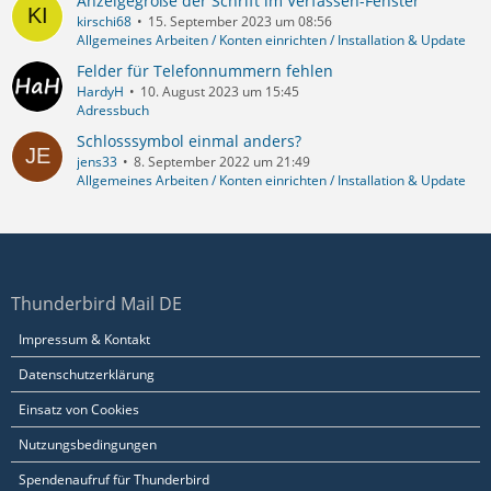
Anzeigegröße der Schrift im Verfassen-Fenster
kirschi68
15. September 2023 um 08:56
Allgemeines Arbeiten / Konten einrichten / Installation & Update
Felder für Telefonnummern fehlen
HardyH
10. August 2023 um 15:45
Adressbuch
Schlosssymbol einmal anders?
jens33
8. September 2022 um 21:49
Allgemeines Arbeiten / Konten einrichten / Installation & Update
Thunderbird Mail DE
Impressum & Kontakt
Datenschutzerklärung
Einsatz von Cookies
Nutzungsbedingungen
Spendenaufruf für Thunderbird