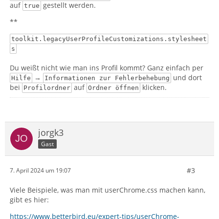
auf
gestellt werden.
true
**
toolkit.legacyUserProfileCustomizations.stylesheet
s
}
Du weißt nicht wie man ins Profil kommt? Ganz einfach per
→
und dort
Hilfe
Informationen zur Fehlerbehebung
bei
auf
klicken.
Profilordner
Ordner öffnen
jorgk3
Gast
#3
7. April 2024 um 19:07
Viele Beispiele, was man mit userChrome.css machen kann,
gibt es hier:
https://www.betterbird.eu/expert-tips/userChrome-