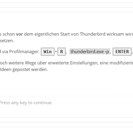
s schon
vor
dem eigentlichen Start von Thunderbird wirksam wir
 setzen.
d via Profilmanager:
+
,
thunderbird.exe -p
,
Win
R
ENTER
 noch weitere Wege über erweiterte Einstellungen, eine modifizier
 Ideen gepostet werden.
ress any key to continue.