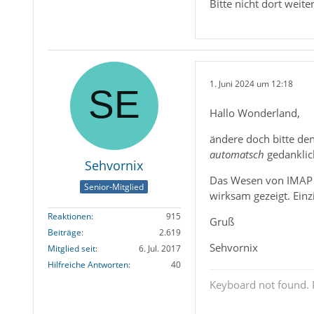
Bitte nicht dort weit
1. Juni 2024 um 12:18
Hallo Wonderland,
ändere doch bitte den
automatsch
gedanklic
Sehvornix
Das Wesen von IMAP is
Senior-Mitglied
wirksam gezeigt. Einzi
Reaktionen
915
Gruß
Beiträge
2.619
Sehvornix
Mitglied seit
6. Jul. 2017
Hilfreiche Antworten
40
Keyboard not found. P