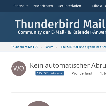
Startseite
Nachrichten
Herunterladen
Hilfe & L
Thunderbird Mail DE
Forum
Hilfe zu E-Mail und allgemeines Ar
Kein automatischer Abru
Wonderland
1. 
115 ESR
Windows