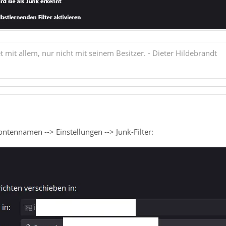
mit allem, nur nicht mit seinem Besitzer. - Dieter Hildebrandt
ontennamen --> Einstellungen --> Junk-Filter: