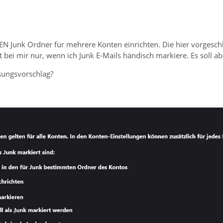
EN Junk Ordner für mehrere Konten einrichten. Die hier vorgesch
rt bei mir nur, wenn ich Junk E-Mails händisch markiere. Es soll a
sungsvorschlag?