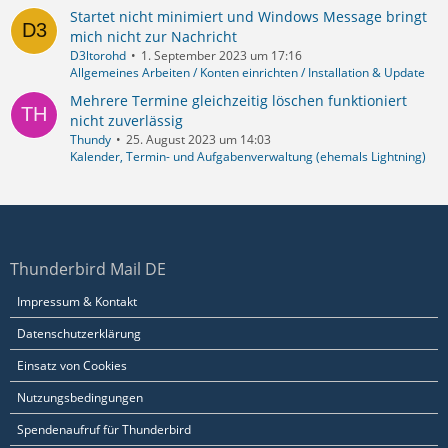
Startet nicht minimiert und Windows Message bringt
mich nicht zur Nachricht
D3ltorohd
1. September 2023 um 17:16
Allgemeines Arbeiten / Konten einrichten / Installation & Update
Mehrere Termine gleichzeitig löschen funktioniert
nicht zuverlässig
Thundy
25. August 2023 um 14:03
Kalender, Termin- und Aufgabenverwaltung (ehemals Lightning)
Thunderbird Mail DE
Impressum & Kontakt
Datenschutzerklärung
Einsatz von Cookies
Nutzungsbedingungen
Spendenaufruf für Thunderbird