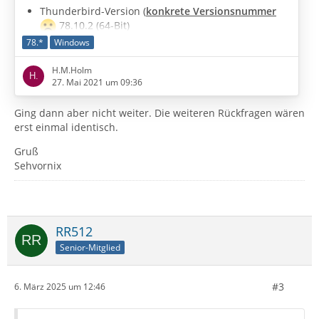
Thunderbird-Version (
konkrete Versionsnummer
78.10.2 (64-Bit)
78.*
Windows
Wurde gerade auf eine neue Versionsreihe
aktualisiert (alte und neue Version angeben):
H.M.Holm
ständig
27. Mai 2021 um 09:36
Betriebssystem + Version: Win 10 64 Bit
Kontenart (POP / IMAP): POP3
Ging dann aber nicht weiter. Die weiteren Rückfragen wären
erst einmal identisch.
Postfach-Anbieter (z.B. GMX): arcor
Eingesetzte Antiviren-Software: Win 10 defender
Gruß
Firewall (Betriebssystem-intern/Externe Software):
Sehvornix
Win 10
Router-Modellbezeichnung (bei Sende-Problemen):
nicht das Problem
RR512
…
Senior-Mitglied
#3
6. März 2025 um 12:46