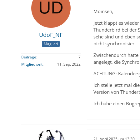
Moinsen,
jetzt klappt es wieder
Thunderbird bei der S
UdoF_NF
sehe sind und eben s
nicht synchronisiert.
Mitglied
Zwischendurch hatte 
Beiträge
7
angelegt, die Synchro
Mitglied seit
11. Sep. 2022
ACHTUNG: Kalendersyn
Ich stelle jetzt mal d
Version von Thunderbi
Ich habe einen Bugre
21. April 2025 um 13:30