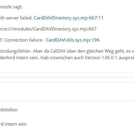
nsole sagt:
th server failed.
CardDAVDirectory.sys.mjs:667:11
urce:///modules/CardDAVDirectory.sys.mjs:667
 Connection failure -
CardDAVUtils.sys.mjs:196
rbindungsfehler. Aber da CalDAV über den gleichen Weg geht, es 
erbird intern sein. Hab inzwischen auch Version 136.0.1 ausprob
tobitobsn
d intern sein