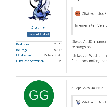
Zitat von Udo
In einer alten Vers
Drachen
Senior-Mitglied
Dieses AddOn name
Reaktionen
2.077
reibungslos.
Beiträge
5.449
Ich las vor Wochen m
Mitglied seit
15. Nov. 2004
Funktionsumfang hab
Hilfreiche Antworten
44
21. April 2025 um 14:02
Zitat von Drac