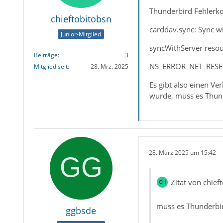
Thunderbird Fehlerko
chieftobitobsn
carddav.sync: Sync wi
Junior-Mitglied
syncWithServer reso
Beiträge
3
NS_ERROR_NET_RESET:
Mitglied seit
28. Mrz. 2025
Es gibt also einen Ve
wurde, muss es Thund
28. März 2025 um 15:42
Zitat von chief
muss es Thunderbir
ggbsde