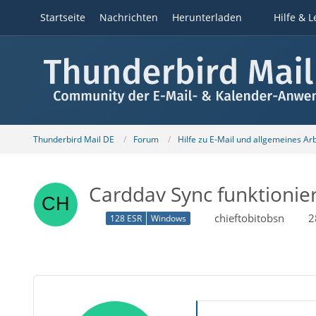
Startseite
Nachrichten
Herunterladen
Hilfe & L
Thunderbird Mail DE
Forum
Hilfe zu E-Mail und allgemeines Ar
Carddav Sync funktionier
chieftobitobsn
2
128 ESR
Windows