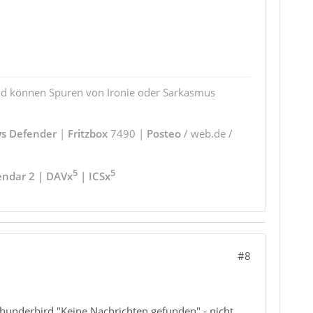
und können Spuren von Ironie oder Sarkasmus
s Defender
|
Fritzbox
7490 |
Posteo
/ web.de /
5
5
endar 2 | DAVx
| ICSx
#8
Thunderbird "Keine Nachrichten gefunden" - nicht