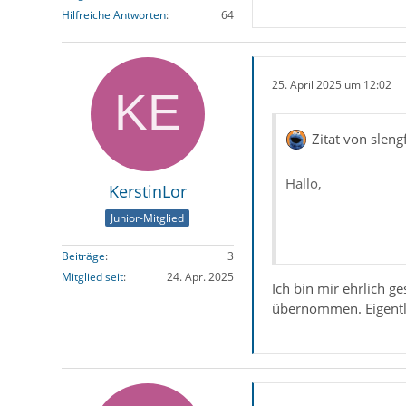
Hilfreiche Antworten
64
25. April 2025 um 12:02
Zitat von sleng
Hallo,
KerstinLor
Junior-Mitglied
Beiträge
3
bist Du Dir über d
Mitglied seit
24. Apr. 2025
Ich bin mir ehrlich g
Programm gelöscht
übernommen. Eigentli
Gruß