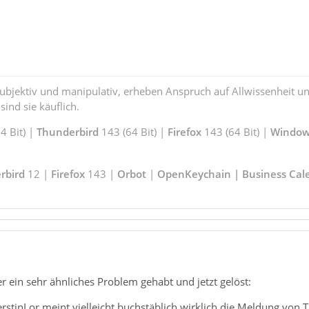
subjektiv und manipulativ, erheben Anspruch auf Allwissenheit 
ind sie käuflich.
 Bit) |
Thunderbird
143 (64 Bit) |
Firefox
143 (64 Bit) |
Window
rbird
12 |
Firefox
143 |
Orbot
|
OpenKeychain | Business Cal
r ein sehr ähnliches Problem gehabt und jetzt gelöst:
rstinLor meint vielleicht buchstäblich wirklich die Meldung von 