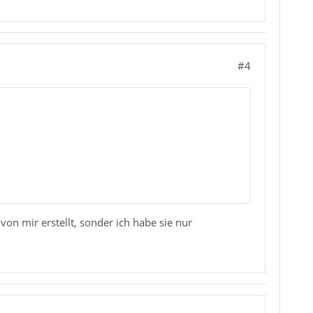
#4
eise auf dem Server oder mit einem anderen Mail-
von mir erstellt, sonder ich habe sie nur