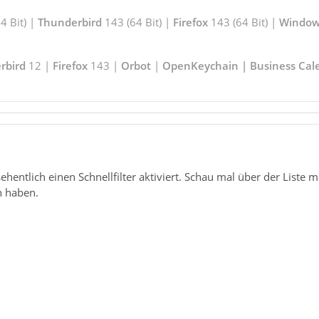
 Bit) |
Thunderbird
143 (64 Bit) |
Firefox
143 (64 Bit) |
Window
rbird
12 |
Firefox
143 |
Orbot
|
OpenKeychain | Business Cal
sehentlich einen Schnellfilter aktiviert. Schau mal über der Liste 
n haben.