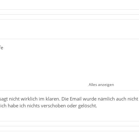
fe
Alles anzeigen
ie Funktionsweise von IMAP im Klaren? Hast Du Mails möglicherw
esagt nicht wirklich im klaren. Die Email wurde nämlich auch nicht 
 / verschoben?
ch habe ich nichts verschoben oder gelöscht.