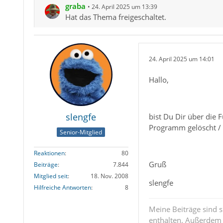
graba
24. April 2025 um 13:39
Hat das Thema freigeschaltet.
24. April 2025 um 14:01
Hallo,
slengfe
bist Du Dir über die
Programm gelöscht /
Senior-Mitglied
Reaktionen
80
Gruß
Beiträge
7.844
Mitglied seit
18. Nov. 2008
slengfe
Hilfreiche Antworten
8
Meine Beiträge sind 
enthalten. Außerdem s