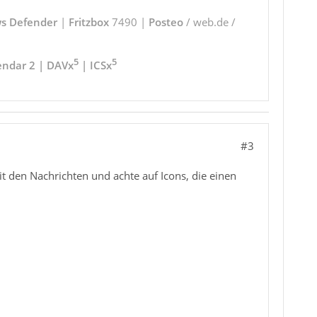
s Defender
|
Fritzbox
7490 |
Posteo
/ web.de /
5
5
endar 2 | DAVx
| ICSx
#3
mit den Nachrichten und achte auf Icons, die einen