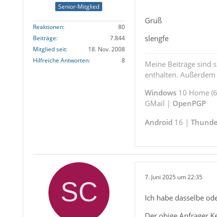
Senior-Mitglied
Gruß
Reaktionen
80
slengfe
Beiträge
7.844
Mitglied seit
18. Nov. 2008
Hilfreiche Antworten
8
Meine Beiträge sind 
enthalten. Außerdem s
Windows
10 Home (64
GMail |
OpenPGP
Android
16 |
Thunde
7. Juni 2025 um 22:35
Ich habe dasselbe ode
Der obige Anfrager Ke