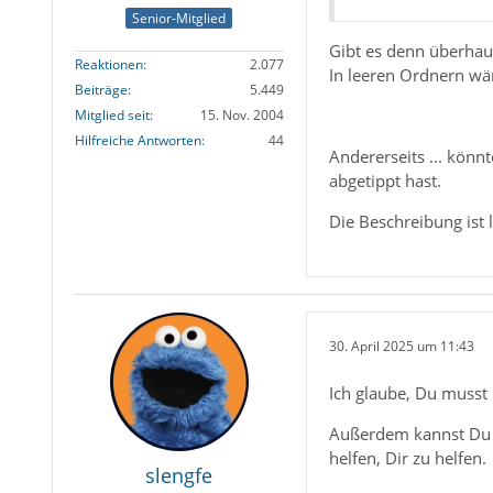
Senior-Mitglied
Gibt es denn überhau
Reaktionen
2.077
In leeren Ordnern wär
Beiträge
5.449
Mitglied seit
15. Nov. 2004
Hilfreiche Antworten
44
Andererseits ... könn
abgetippt hast.
Die Beschreibung ist l
30. April 2025 um 11:43
Ich glaube, Du musst 
Außerdem kannst Du m
helfen, Dir zu helfen.
slengfe