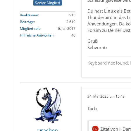
Schätzungsweise wird 
Senior-Mitglied
Du hast
Linux
als Bet
Reaktionen
915
Thunderbird in das L
Beiträge
2.619
Anwendungen. Da könn
Mitglied seit
6. Jul. 2017
Forum zu Deiner Dist
Hilfreiche Antworten
40
Gruß
Sehvornix
Keyboard not found. P
24. Mai 2025 um 15:43
Tach,
Zitat von HD
Drachen