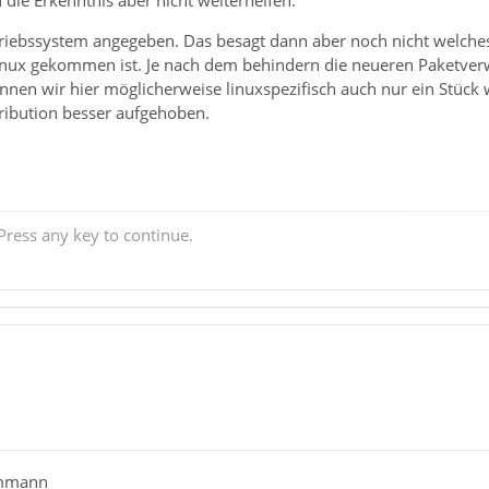
die Erkenntnis aber nicht weiterhelfen.
riebssystem angegeben. Das besagt dann aber noch nicht welches
inux gekommen ist. Je nach dem behindern die neueren Paketver
en wir hier möglicherweise linuxspezifisch auch nur ein Stück w
ribution besser aufgehoben.
ress any key to continue.
ammann