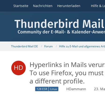
Startseite
Nachrichten
Herunterladen
Hilfe & L
Thunderbird Mail DE
Forum
Hilfe zu E-Mail und allgemeines Ar
Hyperlinks in Mails verur
To use Firefox, you must f
a different profile.
HDammann
23. Ma
128 ESR
Linux