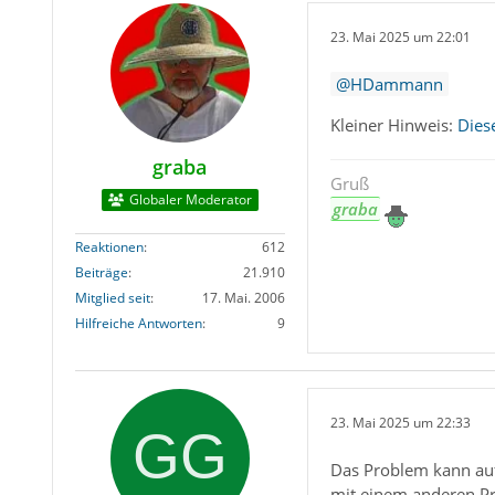
23. Mai 2025 um 22:01
HDammann
Kleiner Hinweis:
Dies
graba
Gruß
Globaler Moderator
graba
Reaktionen
612
Beiträge
21.910
Mitglied seit
17. Mai. 2006
Hilfreiche Antworten
9
23. Mai 2025 um 22:33
Das Problem kann auf
mit einem anderen Prof