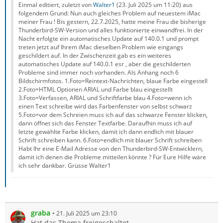
Einmal editiert, zuletzt von
Walter1
(
23. Juli 2025 um 11:20
) aus
folgendem Grund: Nun auch gleiches Problem auf neuestem iMac
meiner Frau ! Bis gestern, 22.7.2025, hatte meine Frau die bisherige
Thunderbird-SW-Version und alles funktionierte einwandfrei. In der
Nacht erfolgte ein automatisches Update auf 140.0.1 und prompt
treten jetzt auf Ihrem iMac dieselben Problem wie eingangs
geschildert auf. In der Zwischenzeit gab es ein weiteres
automatisches Update auf 140.0.1 esr , aber die geschilderten
Probleme sind immer noch vorhanden. Als Anhang noch 6
Bildschirmfotos. 1.Foto=Reintext-Nachrichten, blaue Farbe eingestell
2.Foto=HTML Optionen ARIAL und Farbe blau eingestellt
3.Foto=Verfassen, ARIAL und Schriftfarbe blau 4.Foto=wenn ich
einen Text schreibe wird das Farbenfenster von selbst schwarz
5.Foto=vor dem Schreien muss ich auf das schwarze Fenster klicken,
dann öffnet sich das Fenster Textfarbe. Daraufhin muss ich auf
letzte gewählte Farbe klicken, damit ich dann endlich mit blauer
Schrift schreiben kann. 6.Foto=endlich mit blauer Schrift schreiben
Habt Ihr eine E-Mail Adresse von den Thunderbird-SW-Entwicklern,
damit ich denen die Probleme mitteilen könnte ? Für Eure Hilfe wäre
ich sehr dankbar. Grüsse Walter1
graba
21. Juli 2025 um 23:10
Hat das Thema freigeschaltet.