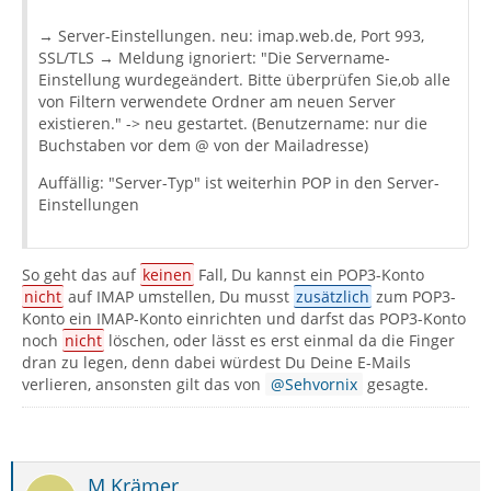
→ Server-Einstellungen. neu: imap.web.de, Port 993,
SSL/TLS → Meldung ignoriert: "Die Servername-
Einstellung wurdegeändert. Bitte überprüfen Sie,ob alle
von Filtern verwendete Ordner am neuen Server
existieren." -> neu gestartet. (Benutzername: nur die
Buchstaben vor dem @ von der Mailadresse)
Auffällig: "Server-Typ" ist weiterhin POP in den Server-
Einstellungen
So geht das auf
keinen
Fall, Du kannst ein POP3-Konto
nicht
auf IMAP umstellen, Du musst
zusätzlich
zum POP3-
Konto ein IMAP-Konto einrichten und darfst das POP3-Konto
noch
nicht
löschen, oder lässt es erst einmal da die Finger
dran zu legen, denn dabei würdest Du Deine E-Mails
verlieren, ansonsten gilt das von
Sehvornix
gesagte.
M Krämer