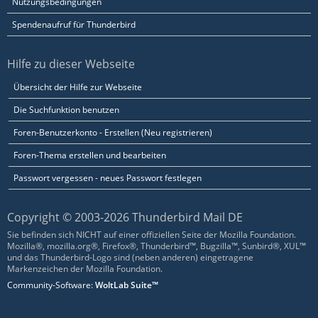
Nutzungsbedingungen
Spendenaufruf für Thunderbird
Hilfe zu dieser Webseite
Übersicht der Hilfe zur Webseite
Die Suchfunktion benutzen
Foren-Benutzerkonto - Erstellen (Neu registrieren)
Foren-Thema erstellen und bearbeiten
Passwort vergessen - neues Passwort festlegen
Copyright © 2003-2026 Thunderbird Mail DE
Sie befinden sich NICHT auf einer offiziellen Seite der Mozilla Foundation.
Mozilla®, mozilla.org®, Firefox®, Thunderbird™, Bugzilla™, Sunbird®, XUL™
und das Thunderbird-Logo sind (neben anderen) eingetragene
Markenzeichen der Mozilla Foundation.
Community-Software:
WoltLab Suite™