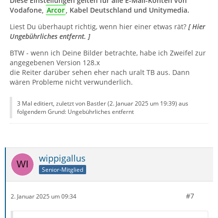
Diese Einstellungen gelten für alle E-Mail-Konten von
Vodafone,
Arcor
, Kabel Deutschland und Unitymedia.
Liest Du überhaupt richtig, wenn hier einer etwas rät?
[ Hier
Ungebührliches entfernt. ]
BTW - wenn ich Deine Bilder betrachte, habe ich Zweifel zur
angegebenen Version 128.x
die Reiter darüber sehen eher nach uralt TB aus. Dann
wären Probleme nicht verwunderlich.
3 Mal editiert, zuletzt von Bastler (
2. Januar 2025 um 19:39
) aus
folgendem Grund: Ungebührliches entfernt
wippigallus
Senior-Mitglied
#7
2. Januar 2025 um 09:34