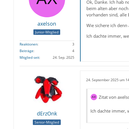
Ok, Danke. Ich hab n
beim alten aber noch
vorhanden sind, alle 
axelson
Wie sichere ich denn 
Junior-Mitglied
Ich dachte immer, wen
Reaktionen
3
Beiträge
4
Mitglied seit
24. Sep. 2025
24. September 2025 um 1
Zitat von axels
Ich dachte immer, w
dErzOnk
Senior-Mitglied