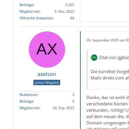
Beiträge
3.265
Mitglied seit
3. Nov. 2023
Hilfreiche Antworten
64
29. September 2025 um 0
Zitat von ggbs
Die korrekte Vorgeh
axelson
Mails direkt vom a
Junior-Mitglied
Reaktionen
3
Danke, das ist wohl d
Beiträge
4
verschiedene Konten b
Mitglied seit
24. Sep. 2025
verbunden, richtig? U
auf dem neuen die, d
Domain umgezogen bin
ich mit ImportExportT