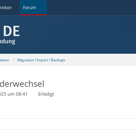
exikon
Forum
beiten
Migration / Import / Backups
iderwechsel
025 um 08:41
Erledigt