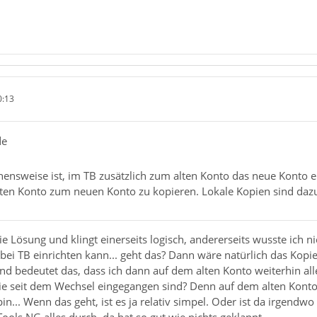
0:13
de
ensweise ist, im TB zusätzlich zum alten Konto das neue Konto ei
lten Konto zum neuen Konto zu kopieren. Lokale Kopien sind daz
ie Lösung und klingt einerseits logisch, andererseits wusste ich n
ei TB einrichten kann... geht das? Dann wäre natürlich das Kopi
nd bedeutet das, dass ich dann auf dem alten Konto weiterhin alle
ie seit dem Wechsel eingegangen sind? Denn auf dem alten Konto 
... Wenn das geht, ist es ja relativ simpel. Oder ist da irgend
ools NG alles durch, da hat so gut wie nichts geklappt.