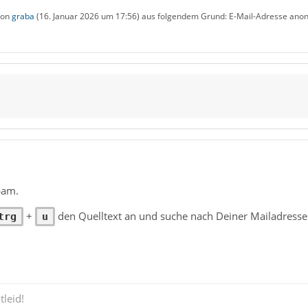
 von
graba
(
16. Januar 2026 um 17:56
) aus folgendem Grund: E-Mail-Adresse anon
pam.
+
den Quelltext an und suche nach Deiner Mailadresse -
trg
u
tleid!