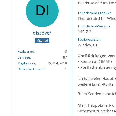
19. Februar 2026 um 16:5
Thunderbird-Produkt
Thunderbird für Win
Thunderbird-Version
140.7.2
discover
Betriebssystem
Mitglied
Windows 11
Reaktionen
3
Um Rückfragen vorzu
Beiträge
87
• Kontenart ( IMAP)
Mitglied seit
15. Mai. 2010
• Postfachanbieter ( c
Hilfreiche Antwort
1
______
Ich habe eine Haupt-
weitere Email-Konten 
Beim Senden habe ich 
Mein Haupt-Email- un
Sicherheit zu verbess