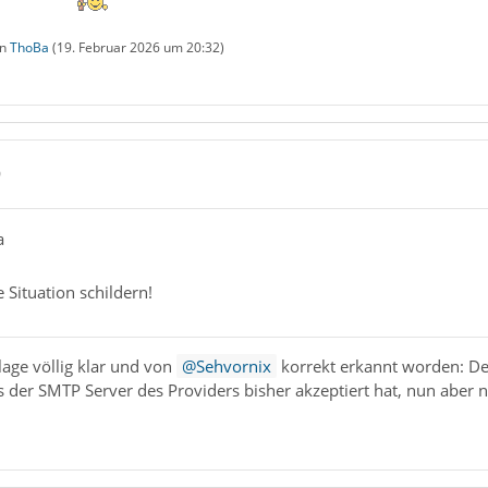
on
ThoBa
(
19. Februar 2026 um 20:32
)
0
a
e Situation schildern!
hlage völlig klar und von
Sehvornix
korrekt erkannt worden: Der
 der SMTP Server des Providers bisher akzeptiert hat, nun aber n