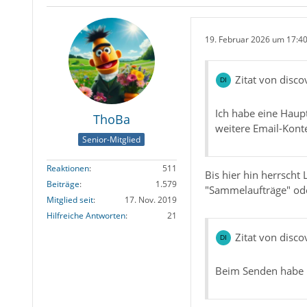
19. Februar 2026 um 17:4
Zitat von disco
Ich habe eine Haup
ThoBa
weitere Email-Konte
Senior-Mitglied
Reaktionen
511
Bis hier hin herrsch
Beiträge
1.579
"Sammelaufträge" oder
Mitglied seit
17. Nov. 2019
Hilfreiche Antworten
21
Zitat von disco
Beim Senden habe ic