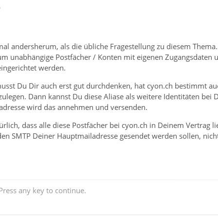
0
 mal andersherum, als die übliche Fragestellung zu diesem Thema.
 um unabhängige Postfächer / Konten mit eigenen Zugangsdaten u
ingerichtet werden.
musst Du Dir auch erst gut durchdenken, hat cyon.ch bestimmt auc
ulegen. Dann kannst Du diese Aliase als weitere Identitäten bei
ladresse wird das annehmen und versenden.
ürlich, dass alle diese Postfächer bei cyon.ch in Deinem Vertrag l
r den SMTP Deiner Hauptmailadresse gesendet werden sollen, nicht
ress any key to continue.