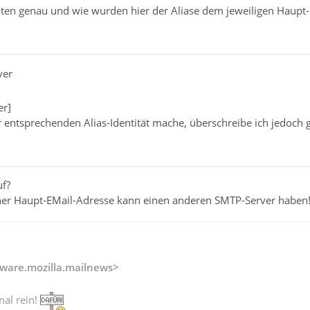
ten genau und wie wurden hier der Aliase dem jeweiligen Haupt-M
ver
er]
 entsprechenden Alias-Identität mache, überschreibe ich jedoch g
f?
iner Haupt-EMail-Adresse kann einen anderen SMTP-Server haben
ware.mozilla.mailnews>
mal rein!