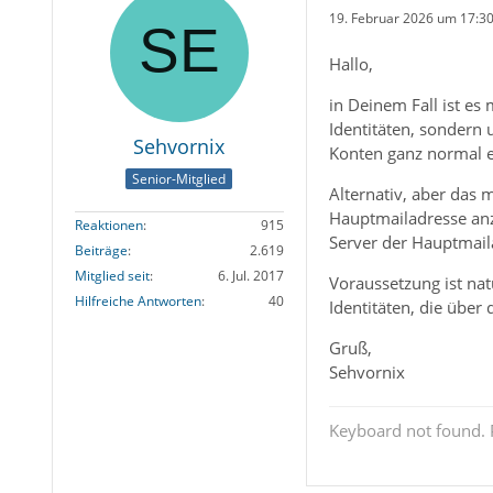
19. Februar 2026 um 17:3
Hallo,
in Deinem Fall ist es
Identitäten, sondern
Sehvornix
Konten ganz normal e
Senior-Mitglied
Alternativ, aber das 
Hauptmailadresse anz
Reaktionen
915
Server der Hauptmai
Beiträge
2.619
Mitglied seit
6. Jul. 2017
Voraussetzung ist nat
Hilfreiche Antworten
40
Identitäten, die übe
Gruß,
Sehvornix
Keyboard not found. P