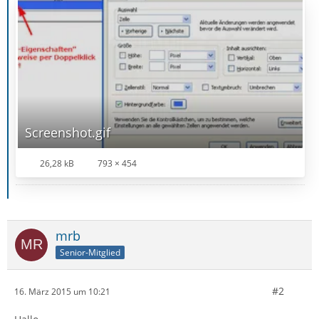
Screenshot.gif
26,28 kB
793 × 454
mrb
Senior-Mitglied
#2
16. März 2015 um 10:21