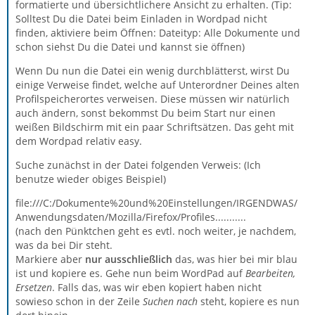
formatierte und übersichtlichere Ansicht zu erhalten. (Tip:
Solltest Du die Datei beim Einladen in Wordpad nicht
finden, aktiviere beim Öffnen: Dateityp: Alle Dokumente und
schon siehst Du die Datei und kannst sie öffnen)
Wenn Du nun die Datei ein wenig durchblätterst, wirst Du
einige Verweise findet, welche auf Unterordner Deines alten
Profilspeicherortes verweisen. Diese müssen wir natürlich
auch ändern, sonst bekommst Du beim Start nur einen
weißen Bildschirm mit ein paar Schriftsätzen. Das geht mit
dem Wordpad relativ easy.
Suche zunächst in der Datei folgenden Verweis: (Ich
benutze wieder obiges Beispiel)
file:///C:/Dokumente%20und%20Einstellungen/IRGENDWAS/
Anwendungsdaten/Mozilla/Firefox/Profiles...........
(nach den Pünktchen geht es evtl. noch weiter, je nachdem,
was da bei Dir steht.
Markiere aber
nur ausschließlich
das, was hier bei mir blau
ist und kopiere es. Gehe nun beim WordPad auf
Bearbeiten,
Ersetzen
. Falls das, was wir eben kopiert haben nicht
sowieso schon in der Zeile
Suchen nach
steht, kopiere es nun