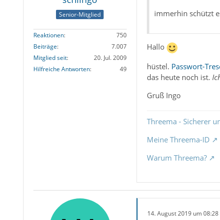
immerhin schützt e
Senior-Mitglied
Reaktionen
750
Hallo
Beiträge
7.007
Mitglied seit
20. Jul. 2009
hüstel.
Passwort-Tres
Hilfreiche Antworten
49
das heute noch ist.
Ic
Gruß Ingo
Threema - Sicherer u
Meine Threema-ID
Warum Threema?
14. August 2019 um 08:28