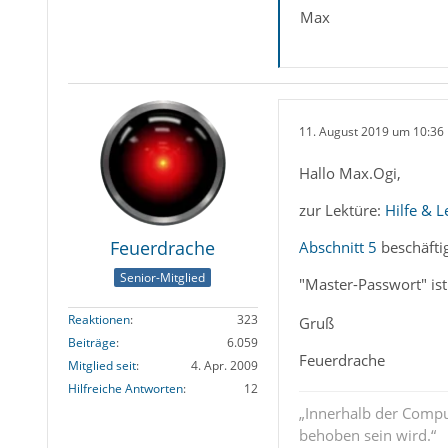
Max
11. August 2019 um 10:36
Hallo Max.Ogi,
zur Lektüre:
Hilfe & 
Feuerdrache
Abschnitt 5
beschäftig
Senior-Mitglied
"Master-Passwort" ist
Reaktionen
323
Gruß
Beiträge
6.059
Feuerdrache
Mitglied seit
4. Apr. 2009
Hilfreiche Antworten
12
„Innerhalb der Compu
behoben sein wird.“