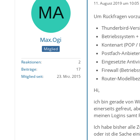
11. August 2019 um 10:05
Um Rückfragen vorzu
Thunderbird-Versi
Betriebssystem + 
Max.Ogi
Kontenart (POP /
Mitglied
Postfach-Anbieter
Eingesetzte Antiv
Reaktionen
2
Beiträge
17
Firewall (Betrieb
Mitglied seit
23. Mrz. 2015
Router-Modellbez
Hi,
ich bin gerade von W
einerseits gefreut, 
meinen Logins samt 
Ich habe bisher alle 
oder ist die Sache ei