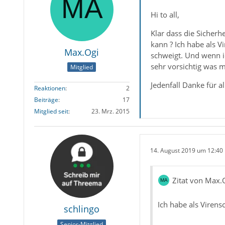
Hi to all,
Klar dass die Sicher
kann ? Ich habe als V
Max.Ogi
schweigt. Und wenn i
sehr vorsichtig was m
Mitglied
Jedenfall Danke für 
Reaktionen
2
Beiträge
17
Mitglied seit
23. Mrz. 2015
14. August 2019 um 12:40
Zitat von Max.
Ich habe als Virens
schlingo
Senior-Mitglied