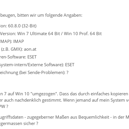
beugen, bitten wir um folgende Angaben:
on: 60.8.0 (32-Bit)
Version: Win 7 Ultimate 64 Bit / Win 10 Prof. 64 Bit
 IMAP): IMAP
 (z.B. GMX): aon.at
iren-Software: ESET
ssystem-intern/Externe Software): ESET
eichnung (bei Sende-Problemen): ?
in 7 auf Win 10 "umgezogen". Dass das durch einfaches kopieren d
aber auch nachdenklich gestimmt. Wenn jemand auf mein System 
PW ?
Zugriffsdaten - zugegeberner Maßen aus Bequemlichkeit - in der Mo
nigermassen sicher ?