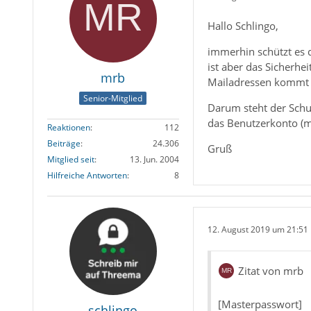
Hallo Schlingo,
immerhin schützt es 
ist aber das Sicherh
mrb
Mailadressen kommt 
Senior-Mitglied
Darum steht der Schu
das Benutzerkonto (mi
Reaktionen
112
Beiträge
24.306
Gruß
Mitglied seit
13. Jun. 2004
Hilfreiche Antworten
8
12. August 2019 um 21:51
Zitat von mrb
[Masterpasswort]
schlingo