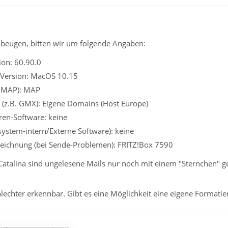
beugen, bitten wir um folgende Angaben:
ion: 60.90.0
 Version: MacOS 10.15
 IMAP): MAP
 (z.B. GMX): Eigene Domains (Host Europe)
iren-Software: keine
ssystem-intern/Externe Software): keine
eichnung (bei Sende-Problemen): FRITZ!Box 7590
atalina sind ungelesene Mails nur noch mit einem "Sternchen" ge
hlechter erkennbar. Gibt es eine Möglichkeit eine eigene Formati