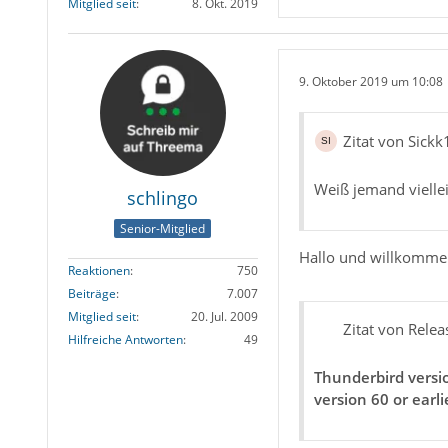
Mitglied seit
8. Okt. 2019
9. Oktober 2019 um 10:08
Zitat von Sickk
Weiß jemand viellei
schlingo
Senior-Mitglied
Hallo und willkomm
Reaktionen
750
Beiträge
7.007
Mitglied seit
20. Jul. 2009
Zitat von Relea
Hilfreiche Antworten
49
Thunderbird versio
version 60 or earli