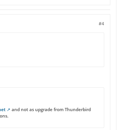
#4
net
and not as upgrade from Thunderbird
ions.