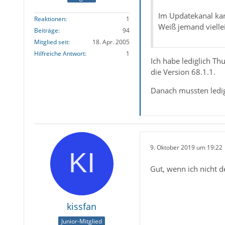
Im Updatekanal kan
Reaktionen
1
Weiß jemand viellei
Beiträge
94
Mitglied seit
18. Apr. 2005
Hilfreiche Antwort
1
Ich habe lediglich T
die Version 68.1.1.
Danach mussten ledigl
9. Oktober 2019 um 19:22
Gut, wenn ich nicht d
kissfan
Junior-Mitglied