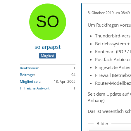
8. Oktober 2019 um 08:49
Um Rückfragen vorzu
Thunderbird-Vers
Betriebssystem +
solarpapst
Kontenart (POP /
Mitglied
Postfach-Anbieter
Eingesetzte Antiv
Reaktionen
1
Beiträge
94
Firewall (Betrieb
Mitglied seit
18. Apr. 2005
Router-Modellbez
Hilfreiche Antwort
1
Seit dem Update auf C
Anhang).
Das ist wesentlich sc
Bilder