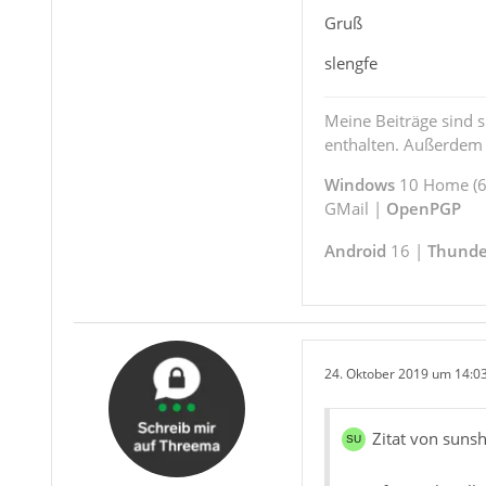
Gruß
slengfe
Meine Beiträge sind 
enthalten. Außerdem s
Windows
10 Home (64
GMail |
OpenPGP
Android
16 |
Thunde
24. Oktober 2019 um 14:0
Zitat von suns