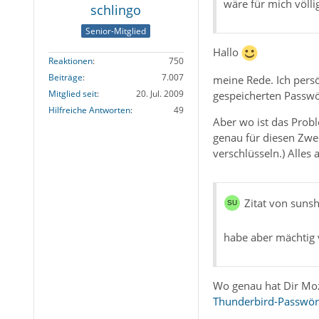
wäre für mich völl
schlingo
Senior-Mitglied
Hallo
Reaktionen
750
Beiträge
7.007
meine Rede. Ich persö
Mitglied seit
20. Jul. 2009
gespeicherten Passwö
Hilfreiche Antworten
49
Aber wo ist das Prob
genau für diesen Zwe
verschlüsseln.) Alles 
Zitat von suns
habe aber mächtig 
Wo genau hat Dir Moz
Thunderbird-Passwört