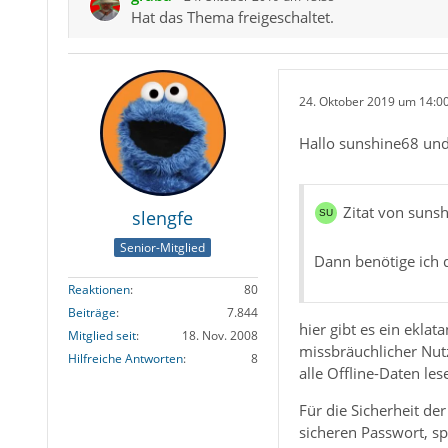
Hat das Thema freigeschaltet.
24. Oktober 2019 um 14:0
Hallo sunshine68 un
Zitat von suns
slengfe
Senior-Mitglied
Dann benötige ich 
Reaktionen
80
Beiträge
7.844
hier gibt es ein ekla
Mitglied seit
18. Nov. 2008
missbräuchlicher Nut
Hilfreiche Antworten
8
alle Offline-Daten le
Für die Sicherheit d
sicheren Passwort, s