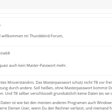
0
d willkommen im Thundebird-Forum,
hine68
quasi auch kein Master-Passwort mehr.
tantes Misverständnis. Das Masterpasswort schütz nicht TB vor f
zung durch andere. Soll heißen, ohne Masterpasswort kommst Du 
sen. Und TB selber verschlüsselt grundsätzlich keine Daten (es se
er Daten ist wie bei den meisten anderen Programen auch Windo
perre Deinen User, wenn Du den Rechner verlässt, und niemand ha