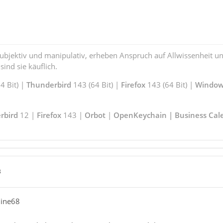
subjektiv und manipulativ, erheben Anspruch auf Allwissenheit 
ind sie käuflich.
 Bit) |
Thunderbird
143 (64 Bit) |
Firefox
143 (64 Bit) |
Window
rbird
12 |
Firefox
143 |
Orbot
|
OpenKeychain | Business Cal
3
hine68