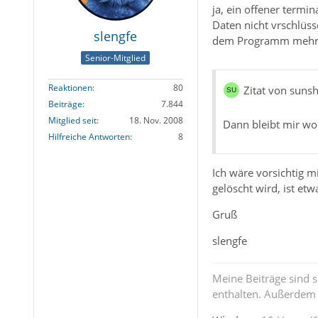
ja, ein offener termi
Daten nicht vrschlüss
slengfe
dem Programm mehr ge
Senior-Mitglied
Reaktionen
80
Zitat von suns
Beiträge
7.844
Mitglied seit
18. Nov. 2008
Dann bleibt mir woh
Hilfreiche Antworten
8
Ich wäre vorsichtig m
gelöscht wird, ist et
Gruß
slengfe
Meine Beiträge sind 
enthalten. Außerdem s