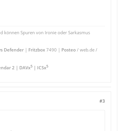
und können Spuren von Ironie oder Sarkasmus
s Defender
|
Fritzbox
7490 |
Posteo
/ web.de /
5
5
endar 2 | DAVx
| ICSx
#3