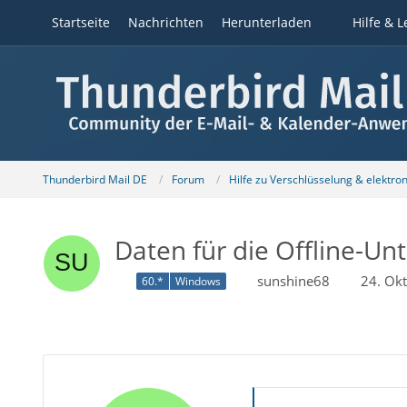
Startseite
Nachrichten
Herunterladen
Hilfe & L
Thunderbird Mail DE
Forum
Hilfe zu Verschlüsselung & elektro
Daten für die Offline-U
sunshine68
24. Ok
60.*
Windows