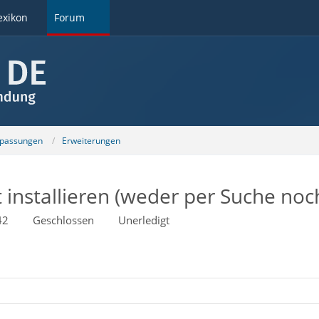
exikon
Forum
npassungen
Erweiterungen
t installieren (weder per Suche no
42
Geschlossen
Unerledigt