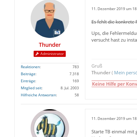
11. Dezember 2019 um 18
Es fehlt die konkrete
Ups, die Fehlermeldu
versucht hast zu insta
Thunder
Administrator
Gruß
Reaktionen
783
Thunder
(
Mein persö
Beiträge
7.318
Einträge
169
Keine Hilfe per Konv
Mitglied seit
8. Jul. 2003
Hilfreiche Antworten
58
11. Dezember 2019 um 18
Starte TB einmal mit