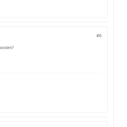
#6
posten?