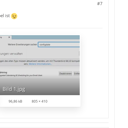
#7
el ist
Bild 1.jpg
96,86 kB
805 × 410