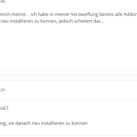
:06
ch meinst .. ich habe in meiner Verzweiflung bereits alle Addons (
neu installieren zu können, jedoch scheitert das...
:24
ro67
ung, sie danach neu installieren zu können