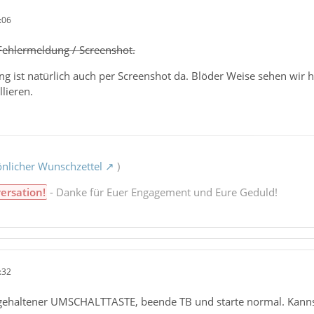
:06
 Fehlermeldung / Screenshot.
ng ist natürlich auch per Screenshot da. Blöder Weise sehen wi
llieren.
nlicher Wunschzettel
)
ersation!
- Danke für Euer Engagement und Eure Geduld!
:32
 gehaltener UMSCHALTTASTE, beende TB und starte normal. Kannst 