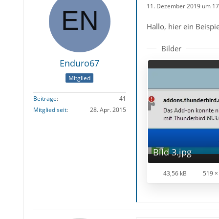
11. Dezember 2019 um 17
Hallo, hier ein Beisp
Bilder
Enduro67
Mitglied
Beiträge
41
Mitglied seit
28. Apr. 2015
Bild 3.jpg
43,56 kB
519 ×