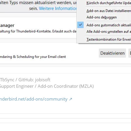
 TbSync / GitHub: jobisoft
upport Engineer / Add-on Coordinator (MZLA)
underbird.net/add-ons/community