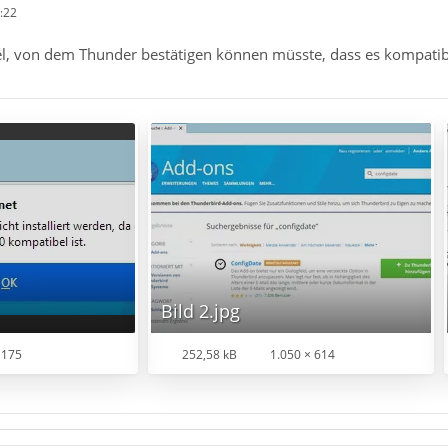
:22
iel, von dem Thunder bestätigen können müsste, dass es kompatib
Bild 2.jpg
 175
252,58 kB
1.050 × 614