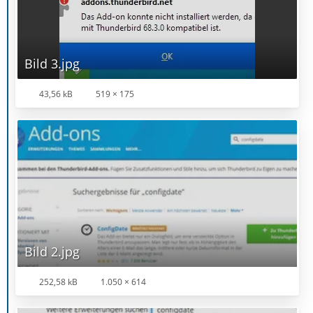
Bild 3.jpg
43,56 kB
519 × 175
Bild 2.jpg
252,58 kB
1.050 × 614