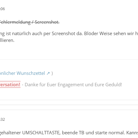
:06
 Fehlermeldung / Screenshot.
ng ist natürlich auch per Screenshot da. Blöder Weise sehen wi
llieren.
nlicher Wunschzettel
)
ersation!
- Danke für Euer Engagement und Eure Geduld!
:32
 gehaltener UMSCHALTTASTE, beende TB und starte normal. Kannst 