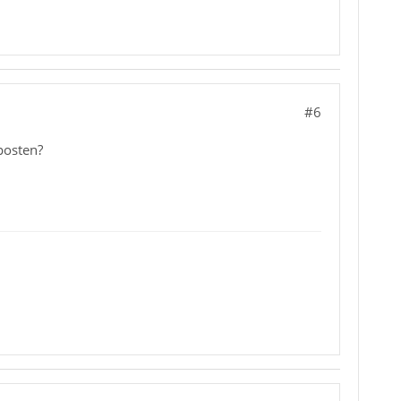
#6
posten?