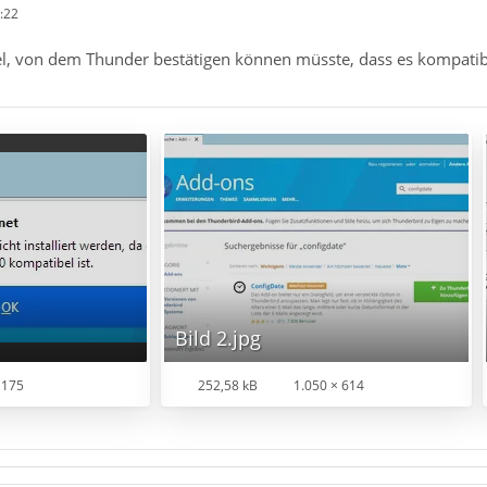
:22
iel, von dem Thunder bestätigen können müsste, dass es kompatib
Bild 2.jpg
 175
252,58 kB
1.050 × 614