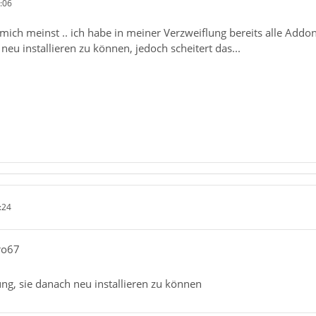
:06
ch meinst .. ich habe in meiner Verzweiflung bereits alle Addons (
neu installieren zu können, jedoch scheitert das...
:24
ro67
ung, sie danach neu installieren zu können