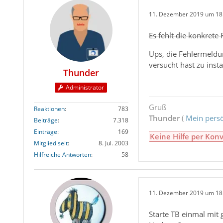
11. Dezember 2019 um 18
Es fehlt die konkrete
Ups, die Fehlermeldu
versucht hast zu insta
Thunder
Administrator
Gruß
Reaktionen
783
Thunder
(
Mein persö
Beiträge
7.318
Einträge
169
Keine Hilfe per Konv
Mitglied seit
8. Jul. 2003
Hilfreiche Antworten
58
11. Dezember 2019 um 18
Starte TB einmal mit