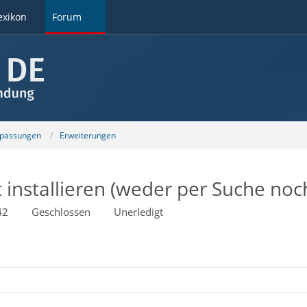
exikon
Forum
npassungen
Erweiterungen
t installieren (weder per Suche no
42
Geschlossen
Unerledigt