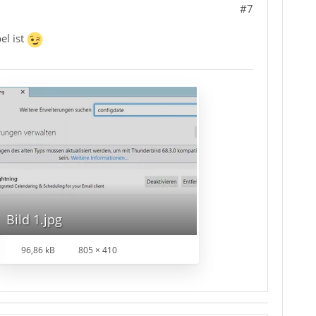
#7
el ist
Bild 1.jpg
96,86 kB
805 × 410