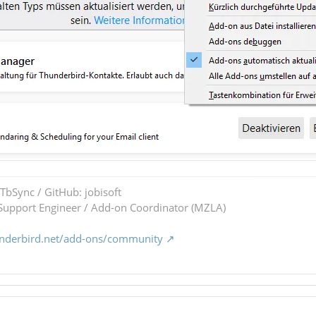
 TbSync / GitHub: jobisoft
upport Engineer / Add-on Coordinator (MZLA)
underbird.net/add-ons/community