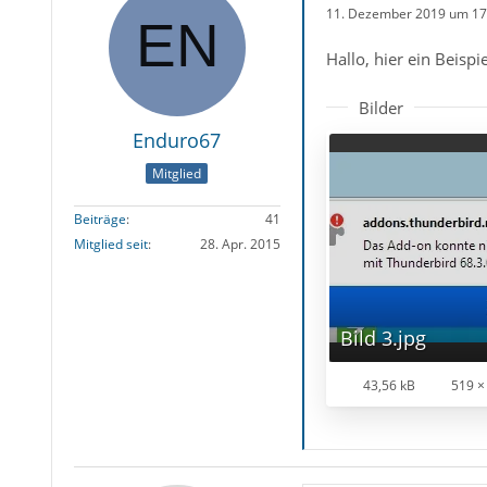
11. Dezember 2019 um 17
Hallo, hier ein Beisp
Bilder
Enduro67
Mitglied
Beiträge
41
Mitglied seit
28. Apr. 2015
Bild 3.jpg
43,56 kB
519 ×