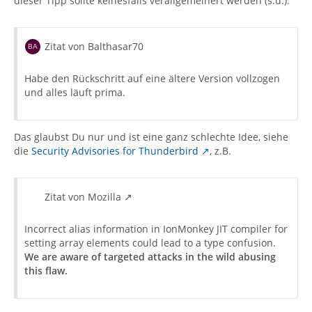
dieser Tipp sollte keinesfalls verallgemeinert werden (s.u.).
Zitat von Balthasar70
Habe den Rückschritt auf eine ältere Version vollzogen
und alles läuft prima.
Das glaubst Du nur und ist eine ganz schlechte Idee, siehe
die
Security Advisories for Thunderbird
, z.B.
Zitat von Mozilla
Incorrect alias information in IonMonkey JIT compiler for
setting array elements could lead to a type confusion.
We are aware of targeted attacks in the wild abusing
this flaw.