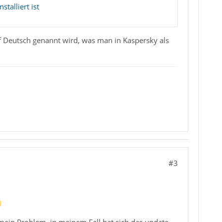
talliert ist
uf Deutsch genannt wird, was man in Kaspersky als
#3
mein Problem, in meinem Fall hat sich das update