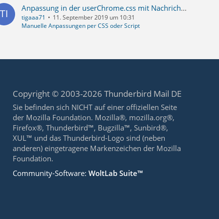
Anpassung in der userChrome.css mit Nachrichten-Tags (Schlagworten) in TB 68
tigaaa71
11. September 2019 um 10:31
Manuelle Anpassungen per CSS oder Script
Copyright © 2003-2026 Thunderbird Mail DE
Sie befinden sich NICHT auf einer offiziellen Seite
der Mozilla Foundation. Mozilla®, mozilla.org®,
Firefox®, Thunderbird™, Bugzilla™, Sunbird®,
XUL™ und das Thunderbird-Logo sind (neben
anderen) eingetragene Markenzeichen der Mozilla
Foundation.
Community-Software:
WoltLab Suite™