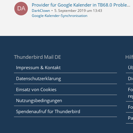
Provider für Google Kalender in TB68.0 Probleme
DarkClown
5. September 2019 um 13:43
Google-Kalender-Synchronisation
Thunderbird Mail DE
Hil
Impressum & Kontakt
Üb
Datenschutzerklärung
Di
Einsatz von Cookies
Fo
re
Nutzungsbedingungen
Fo
Spendenaufruf für Thunderbird
Pa