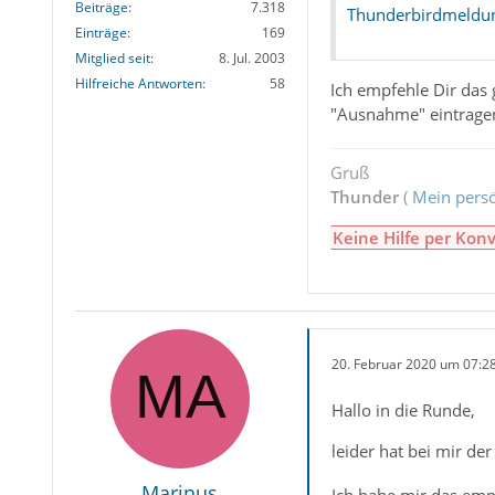
Beiträge
7.318
Thunderbirdmeldung 
Einträge
169
Mitglied seit
8. Jul. 2003
Hilfreiche Antworten
58
Ich empfehle Dir das 
"Ausnahme" eintrage
Gruß
Thunder
(
Mein persö
Keine Hilfe per Konv
20. Februar 2020 um 07:2
Hallo in die Runde,
leider hat bei mir de
Marinus
Ich habe mir das emp