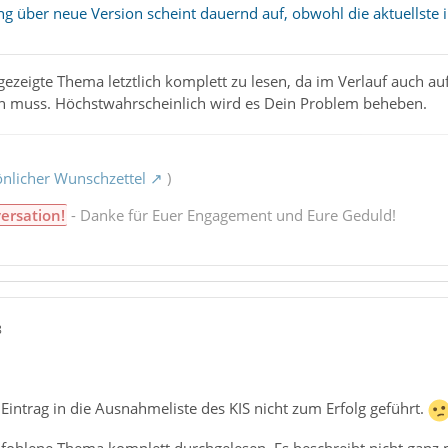
über neue Version scheint dauernd auf, obwohl die aktuellste ins
gezeigte Thema letztlich komplett zu lesen, da im Verlauf auch a
n muss. Höchstwahrscheinlich wird es Dein Problem beheben.
nlicher Wunschzettel
)
ersation!
- Danke für Euer Engagement und Eure Geduld!
8
r Eintrag in die Ausnahmeliste des KIS nicht zum Erfolg geführt.
fohlene Thema komplett durchgelesen. Es beschreibt nicht ganz 