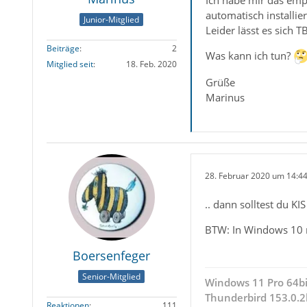
automatisch installie
Junior-Mitglied
Leider lässt es sich T
Beiträge
2
Was kann ich tun?
Mitglied seit
18. Feb. 2020
Grüße
Marinus
28. Februar 2020 um 14:4
.. dann solltest du KI
BTW: In Windows 10 re
Boersenfeger
Senior-Mitglied
Windows 11 Pro 64bi
Thunderbird 153.0.2
Reaktionen
111