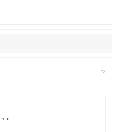
#2
hema: