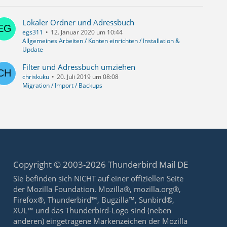
Lokaler Ordner und Adressbuch
egs311
12. Januar 2020 um 10:44
Allgemeines Arbeiten / Konten einrichten / Installation &
Update
Filter und Adressbuch umziehen
chriskuku
20. Juli 2019 um 08:08
Migration / Import / Backups
Copyright © 2003-2026 Thunderbird Mail DE
Sie befinden sich NICHT auf einer offiziellen Seite
der Mozilla Foundation. Mozilla®, mozilla.org®,
Firefox®, Thunderbird™, Bugzilla™, Sunbird®,
XUL™ und das Thunderbird-Logo sind (neben
anderen) eingetragene Markenzeichen der Mozilla