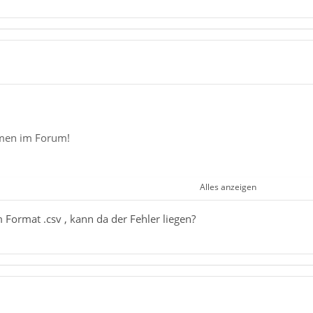
men im Forum!
Alles anzeigen
erdM
m Format .csv , kann da der Fehler liegen?
rt der Adressdatei werden angelegte Gruppen nicht mit exportiert und somit auch nicht
hast du sie denn exportiert?