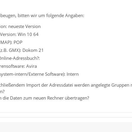
beugen, bitten wir um folgende Angaben:
ion: neueste Version
 Version: Win 10 64
 IMAP): POP
 (z.B. GMX): Dokom 21
Online-Adressbuch?:
irensoftware: Avira
ssystem-intern/Externe Software): Intern
hließendem Import der Adressdatei werden angelegte Gruppen nic
en?
h die Daten zum neuen Rechner übertragen?