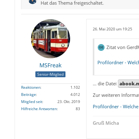
Hat das Thema freigeschaltet.
26. Mai 2020 um 19:25
Zitat von Ger
Profilordner - Welc
MSFreak
Senior-Mitglied
... die Datei
abook.
Reaktionen
1.102
Zur weiteren Informat
Beiträge
4.012
Mitglied seit
23. Okt. 2019
Profilordner - Welche
Hilfreiche Antworten
83
Gruß Micha