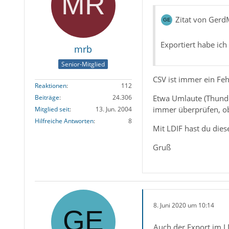
Zitat von Ger
Alles andere als
.ld
Exportiert habe ich
Wenn du mehr als e
mrb
Senior-Mitglied
Gruß
CSV ist immer ein Feh
Reaktionen
112
Etwa Umlaute (Thunde
Beiträge
24.306
immer überprüfen, ob
Mitglied seit
13. Jun. 2004
Hilfreiche Antworten
8
Mit LDIF hast du dies
Gruß
8. Juni 2020 um 10:14
Auch der Export im L