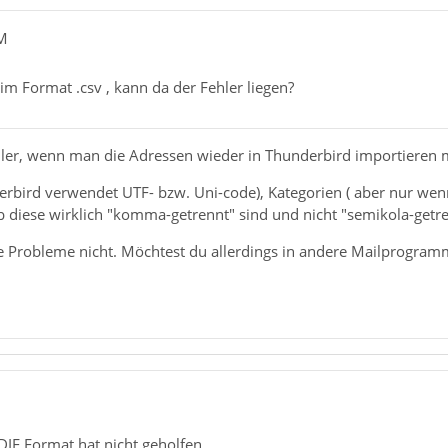
dM
if
ist nicht empfehlenswert, wenn man sie wieder in Thunderbird i
 im Format .csv , kann da der Fehler liegen?
ine abook.mab hast, wird es etwas komplizierter, darum verwen
ler, wenn man die Adressen wieder in Thunderbird importieren möc
rbird verwendet UTF- bzw. Uni-code), Kategorien ( aber nur wenn
 diese wirklich "komma-getrennt" sind und nicht "semikola-get
e Probleme nicht. Möchtest du allerdings in andere Mailprogramm
DIF Format hat nicht geholfen.