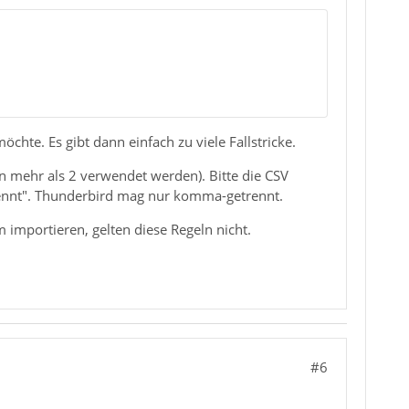
mportiert und nicht in andere Mailklientenl.
de ich diese Methode nie.
hte. Es gibt dann einfach zu viele Fallstricke.
 mehr als 2 verwendet werden). Bitte die CSV
rennt". Thunderbird mag nur komma-getrennt.
 importieren, gelten diese Regeln nicht.
#6