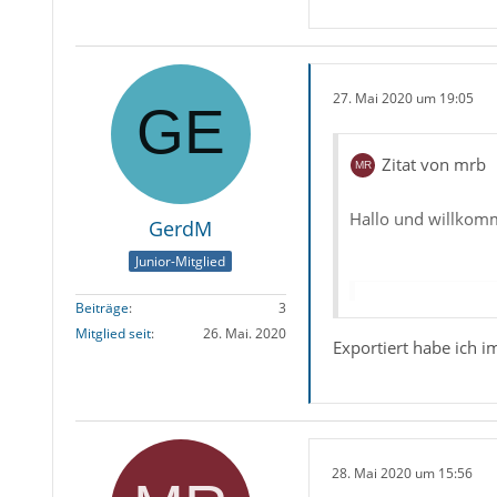
27. Mai 2020 um 19:05
Zitat von mrb
Hallo und willkom
GerdM
Junior-Mitglied
Beiträge
3
Zitat von G
Mitglied seit
26. Mai. 2020
Exportiert habe ich i
Beim Export und anschließendem Impo
importiert.
28. Mai 2020 um 15:56
In welchem Format 