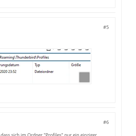
#5
#6
ss sich im Ordner "Profiles" nur ein einziger