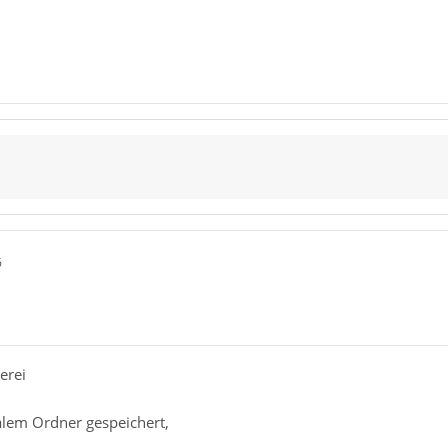
6
erei
alem Ordner gespeichert,