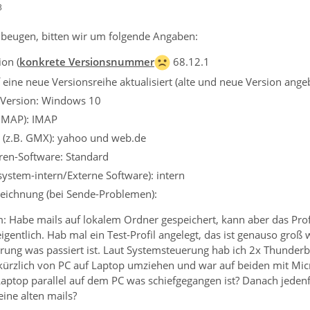
3
beugen, bitten wir um folgende Angaben:
on (
konkrete Versionsnummer
68.12.1
eine neue Versionsreihe aktualisiert (alte und neue Version ange
 Version: Windows 10
 IMAP): IMAP
r (z.B. GMX): yahoo und web.de
iren-Software: Standard
ssystem-intern/Externe Software): intern
eichnung (bei Sende-Problemen):
: Habe mails auf lokalem Ordner gespeichert, kann aber das Profi
gentlich. Hab mal ein Test-Profil angelegt, das ist genauso groß w
rung was passiert ist. Laut Systemsteuerung hab ich 2x Thunderbir
 kürzlich von PC auf Laptop umziehen und war auf beiden mit Mic
Laptop parallel auf dem PC was schiefgegangen ist? Danach jedenf
ine alten mails?