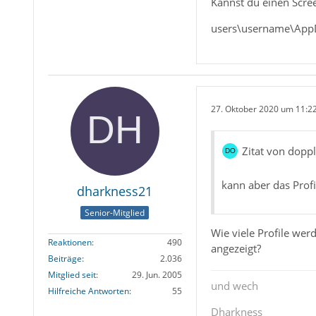
Kannst du einen Scre
users\username\AppD
27. Oktober 2020 um 11:2
Zitat von doppl
kann aber das Profi
dharkness21
Senior-Mitglied
Wie viele Profile wer
Reaktionen
490
angezeigt?
Beiträge
2.036
Mitglied seit
29. Jun. 2005
und wech
Hilfreiche Antworten
55
Dharkness