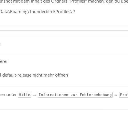
enshot mit dem Inhalt des Ordners "Profiles" machen, den du übe
ata\Roaming\Thunderbird\Profiles\ ?
2
erei
l default-release nicht mehr öffnen
den unter
→
→
Hilfe
Informationen zur Fehlerbehebung
Pro