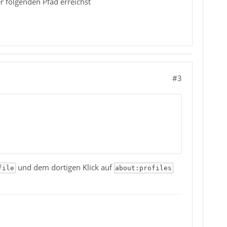
r folgenden Pfad erreichst
#3
und dem dortigen Klick auf
file
about:profiles