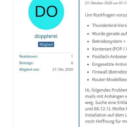
27. Oktober 2020 um 01:1
Um Rückfragen vorzu
Thunderbird-Versi
Wurde gerade auf 
dopplerei
Betriebssystem +
Mitglied
Kontenart (POP /
Postfach-Anbiete
Reaktionen
1
Beiträge
6
Eingesetzte Antiv
Mitglied seit
27. Okt. 2020
Firewall (Betrieb
Router-Modellbez
Hi, folgendes Problem
mails mit Anhängen ei
weg. Suche eine Erklä
und 68.12.1). Wollte
Installation auf dem 
noch Hoffnung für me