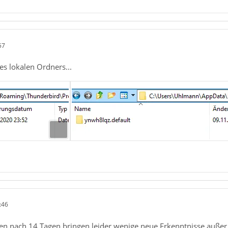
57
es lokalen Ordners...
:46
 nach 14 Tagen bringen leider wenige neue Erkenntnisse außer da