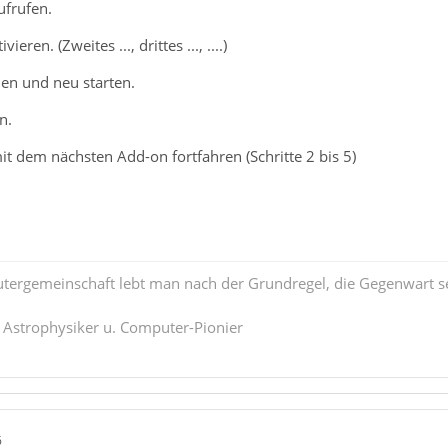
frufen.
ieren. (Zweites ..., drittes ..., ....)
en und neu starten.
n.
t dem nächsten Add-on fortfahren (Schritte 2 bis 5)
tergemeinschaft lebt man nach der Grundregel, die Gegenwart se
. Astrophysiker u. Computer-Pionier
6