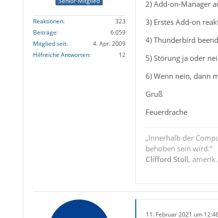
Senior-Mitglied
2) Add-on-Manager au
3) Erstes Add-on reaktiv
Reaktionen
323
Beiträge
6.059
4) Thunderbird beend
Mitglied seit
4. Apr. 2009
Hilfreiche Antworten
12
5) Störung ja oder nei
6) Wenn nein, dann mi
Gruß
Feuerdrache
„Innerhalb der Compu
behoben sein wird.“
Clifford Stoll
, amerik
11. Februar 2021 um 12:4