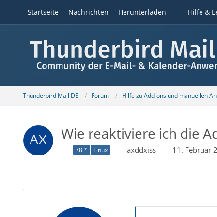
Startseite
Nachrichten
Herunterladen
Hilfe & L
Thunderbird Mail DE
Forum
Hilfe zu Add-ons und manuellen A
Wie reaktiviere ich die A
axddxiss
11. Februar 
78.*
Linux