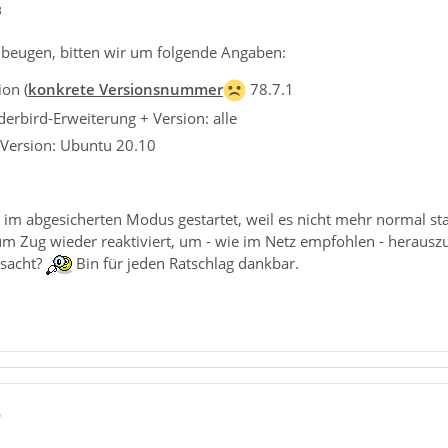
3
beugen, bitten wir um folgende Angaben:
on (
konkrete Versionsnummer
78.7.1
derbird-Erweiterung + Version: alle
 Version: Ubuntu 20.10
 im abgesicherten Modus gestartet, weil es nicht mehr normal st
um Zug wieder reaktiviert, um - wie im Netz empfohlen - herau
rsacht?
Bin für jeden Ratschlag dankbar.
0