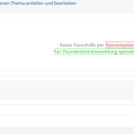
Foren-Thema erstellen und bearbeiten
rodner Profiles, habe gerade keinen TB hier auf dem PC und kann n
Keine Forenhilfe per
Konversatio
Für Thunderbird-Entwicklung spend