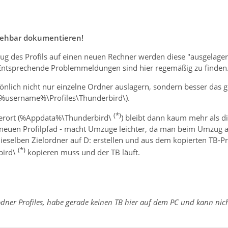
iehbar dokumentieren!
g des Profils auf einen neuen Rechner werden diese "ausgelagert
Entsprechende Problemmeldungen sind hier regemäßig zu finden
nlich nicht nur einzelne Ordner auslagern, sondern besser das ge
D:\%username%\Profiles\Thunderbird\).
(*)
herort (%Appdata%\Thunderbird\
) bleibt dann kaum mehr als die
n neuen Profilpfad - macht Umzüge leichter, da man beim Umzug a
dieselben Zielordner auf D: erstellen und aus dem kopierten TB-Pro
(*)
bird\
kopieren muss und der TB läuft.
dner Profiles, habe gerade keinen TB hier auf dem PC und kann nich