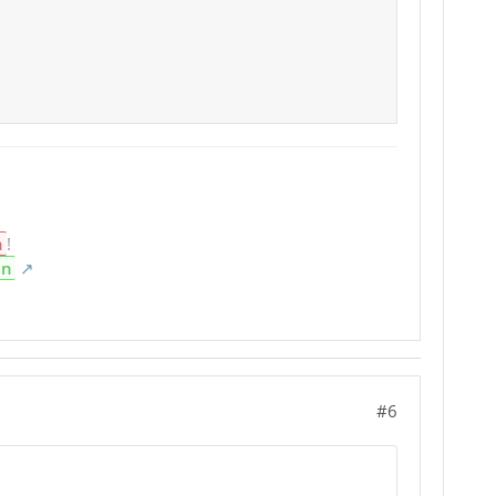
n
!
en
#6