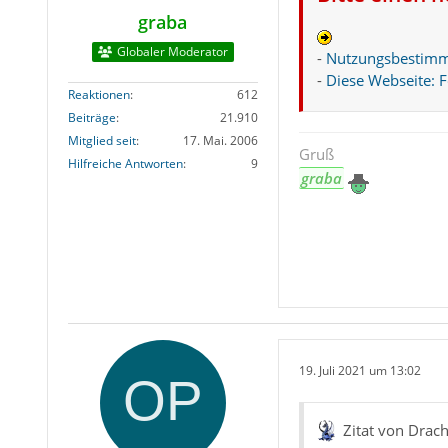
graba
Globaler Moderator
-
Nutzungsbestim
-
Diese Webseite: 
Reaktionen
612
Beiträge
21.910
Mitglied seit
17. Mai. 2006
Gruß
Hilfreiche Antworten
9
graba
19. Juli 2021 um 13:02
Zitat von Drac