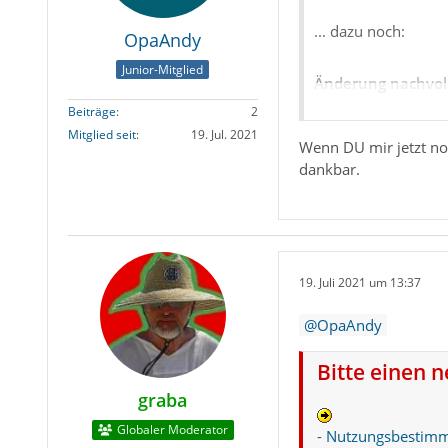
... dazu noch:
OpaAndy
Junior-Mitglied
Änderung nachvol
Beiträge
2
Spätestens beim Um
Mitglied seit
19. Jul. 2021
Wenn DU mir jetzt no
fehlen auf dem Zie
dankbar.
Daher würde ich per
(bei mir liegt es z
19. Juli 2021 um 13:37
Am originalen Spe
alle Fälle auch mi
OpaAndy
Thunderbirds (!) nu
%Appdata%\Thunde
Bitte einen 
graba
MfG
Drachen
Globaler Moderator
-
Nutzungsbestim