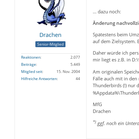
... dazu noch:
Änderung nachvollz
Drachen
Spätestens beim Umzu
auf dem Zielsystem. 
Senior-Mitglied
Daher würde ich persö
Reaktionen
2.077
mir liegt es z.B. in 
Beiträge
5.449
Am originalen Speic
Mitglied seit
15. Nov. 2004
Fälle auch mit in de
Hilfreiche Antworten
44
Thunderbirds (!) nur 
%Appdata%\Thunder
MfG
Drachen
*)
ggf. noch ein Untero