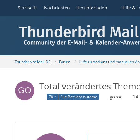
Startseite
Nachrichten
Herunterladen
Hilfe & L
Thunderbird Mail DE
Forum
Hilfe zu Add-ons und manuellen A
Total verändertes Theme
gozoc
14.
78.*
Alle Betriebssysteme