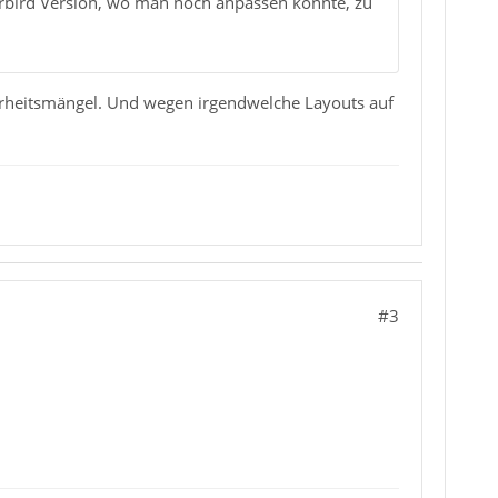
erbird Version, wo man noch anpassen konnte, zu
cherheitsmängel. Und wegen irgendwelche Layouts auf
#3