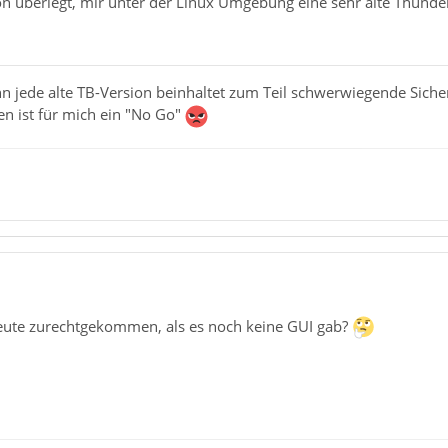
on überlegt, mir unter der Linux Umgebung eine sehr alte Thund
 denn jede alte TB-Version beinhaltet zum Teil schwerwiegende Si
ten ist für mich ein "No Go"
 Leute zurechtgekommen, als es noch keine GUI gab?