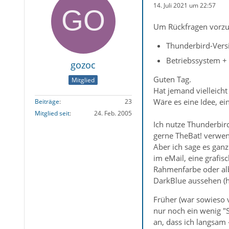
14. Juli 2021 um 22:57
Um Rückfragen vorzu
Thunderbird-Versi
Betriebssystem + 
gozoc
Guten Tag.
Mitglied
Hat jemand vielleich
Wäre es eine Idee, ei
Beiträge
23
Mitglied seit
24. Feb. 2005
Ich nutze Thunderbird
gerne TheBat! verwen
Aber ich sage es gan
im eMail, eine grafi
Rahmenfarbe oder alb
DarkBlue aussehen (ha
Früher (war sowieso v
nur noch ein wenig "
an, dass ich langsam 