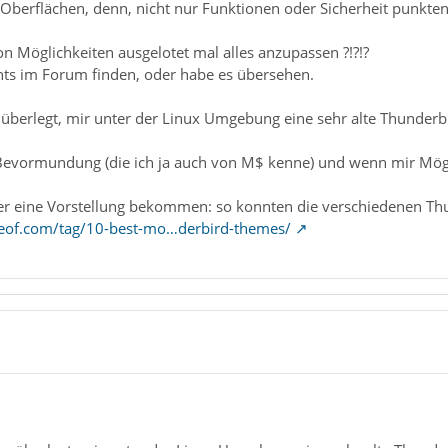
le Oberflächen, denn, nicht nur Funktionen oder Sicherheit punkten
n Möglichkeiten ausgelotet mal alles anzupassen ?!?!?
chts im Forum finden, oder habe es übersehen.
 überlegt, mir unter der Linux Umgebung eine sehr alte Thunder
 Bevormundung (die ich ja auch von M$ kenne) und wenn mir M
er eine Vorstellung bekommen: so konnten die verschiedenen Th
eof.com/tag/10-best-mo…derbird-themes/