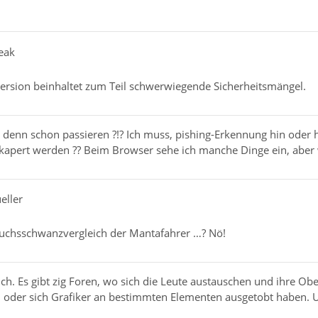
eak
Version beinhaltet zum Teil schwerwiegende Sicherheitsmängel.
denn schon passieren ?!? Ich muss, pishing-Erkennung hin oder h
kapert werden ?? Beim Browser sehe ich manche Dinge ein, aber
eller
Fuchsschwanzvergleich der Mantafahrer …? Nö!
ich. Es gibt zig Foren, wo sich die Leute austauschen und ihre Ob
t, oder sich Grafiker an bestimmten Elementen ausgetobt haben.