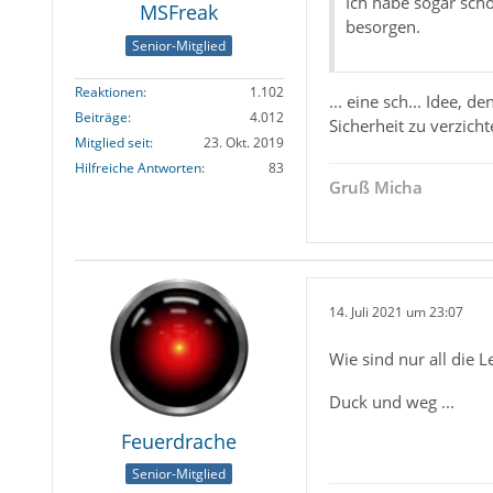
Ich habe sogar sch
MSFreak
besorgen.
Senior-Mitglied
Reaktionen
1.102
... eine sch... Idee,
Beiträge
4.012
Sicherheit zu verzich
Mitglied seit
23. Okt. 2019
Hilfreiche Antworten
83
Gruß Micha
14. Juli 2021 um 23:07
Wie sind nur all die
Duck und weg ...
Feuerdrache
Senior-Mitglied