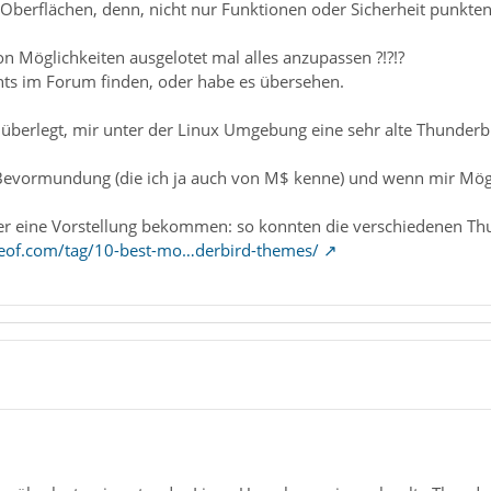
le Oberflächen, denn, nicht nur Funktionen oder Sicherheit punkten
n Möglichkeiten ausgelotet mal alles anzupassen ?!?!?
chts im Forum finden, oder habe es übersehen.
 überlegt, mir unter der Linux Umgebung eine sehr alte Thunder
 Bevormundung (die ich ja auch von M$ kenne) und wenn mir M
er eine Vorstellung bekommen: so konnten die verschiedenen Th
eof.com/tag/10-best-mo…derbird-themes/