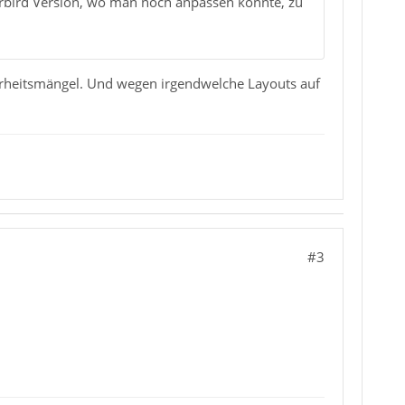
erbird Version, wo man noch anpassen konnte, zu
cherheitsmängel. Und wegen irgendwelche Layouts auf
#3