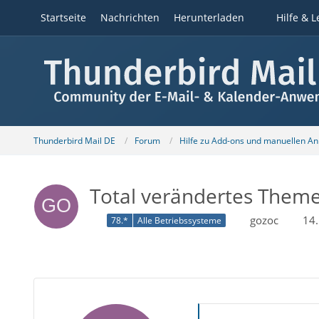
Startseite
Nachrichten
Herunterladen
Hilfe & L
Thunderbird Mail DE
Forum
Hilfe zu Add-ons und manuellen A
Total verändertes Theme
gozoc
14.
78.*
Alle Betriebssysteme