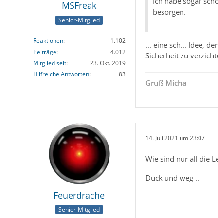
Ich habe sogar sch
MSFreak
besorgen.
Senior-Mitglied
Reaktionen
1.102
... eine sch... Idee,
Beiträge
4.012
Sicherheit zu verzich
Mitglied seit
23. Okt. 2019
Hilfreiche Antworten
83
Gruß Micha
14. Juli 2021 um 23:07
Wie sind nur all die
Duck und weg ...
Feuerdrache
Senior-Mitglied