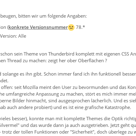
beugen, bitten wir um folgende Angaben:
on (
konkrete Versionsnummer
78.*
Version: Alle
t schon sein Theme von Thunderbird komplett mit eigenen CSS An
nen Thread zu machen: zeigt her ober Oberflächen ?
 solange es ihn gibt. Schon immer fand ich ihn funktionell besse
det.
z offen: seit Mozilla meint den User zu bevormunden und das Ko
sche umfangreiche Anpassung zu machen, stört es mich immer meh
erne Bilder hinmacht, sind ausgesprochen lächerlich. Und es sie
b auch andere probiert) und es ist eine grafische Katastrophe.
ieles besser), konnte man mit komplette Themes die Optik richtig
Silvermel" und das wurde dann ja auch ausgetrieben. Jetzt geht q
- trotz der tollen Funktionen oder "Sicherheit", doch überlege zu 