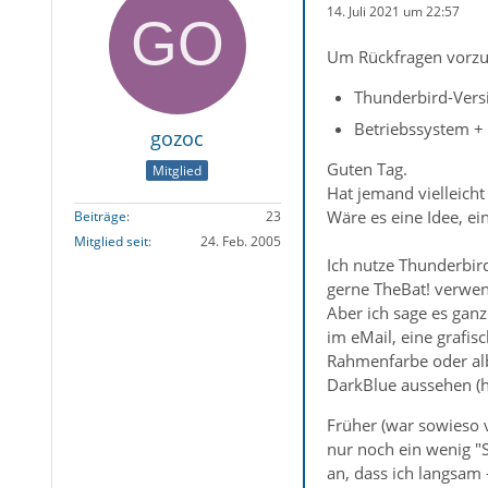
14. Juli 2021 um 22:57
Um Rückfragen vorzu
Thunderbird-Versi
Betriebssystem + 
gozoc
Guten Tag.
Mitglied
Hat jemand vielleich
Wäre es eine Idee, ei
Beiträge
23
Mitglied seit
24. Feb. 2005
Ich nutze Thunderbird
gerne TheBat! verwen
Aber ich sage es gan
im eMail, eine grafi
Rahmenfarbe oder alb
DarkBlue aussehen (ha
Früher (war sowieso v
nur noch ein wenig "
an, dass ich langsam 