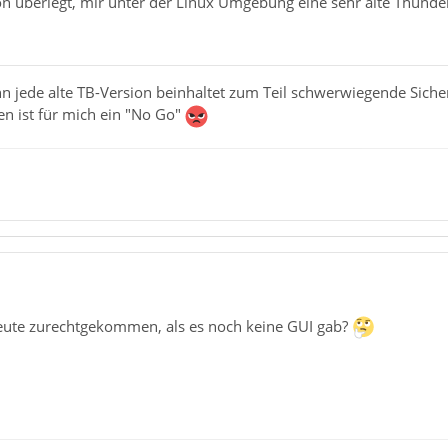
on überlegt, mir unter der Linux Umgebung eine sehr alte Thund
 denn jede alte TB-Version beinhaltet zum Teil schwerwiegende Si
ten ist für mich ein "No Go"
 Leute zurechtgekommen, als es noch keine GUI gab?