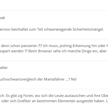
eak
Version beinhaltet zum Teil schwerwiegende Sicherheitsmängel.
denn schon passieren ?!? Ich muss, pishing-Erkennung hin oder h
kapert werden ?? Beim Browser sehe ich manche Dinge ein, aber
eller
Fuchsschwanzvergleich der Mantafahrer …? Nö!
ich. Es gibt zig Foren, wo sich die Leute austauschen und ihre Ob
t, oder sich Grafiker an bestimmten Elementen ausgetobt haben.