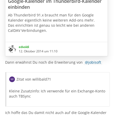
Google-Kalender im Thunderbird-Kalender
einbinden
Ab Thunderbird 91.x braucht man für den Google
Kalender eigentlich keine weiteren Add-ons mehr.
Das einrichten ist genau so leicht wie bei anderen
CalDAV Verbindungen.
Einfach seine Google-Mail Adresse eingeben und dann
auf Kalender suchen klicken.
edvoldi
12. Oktober 2014 um 11:10
Jetzt kann man aus allen Kalendern, die man in Google
eingerichtet hat auswählen.
Dann erwähnst Du noch die Erweiterung von
jobisoft
Wenn ein neue Google Mail Adresse in Thunderbird
eingerichtet wird, kann man sofort beim einrichten der
Zitat von willibald71
Adresse auch seine Kalender mit einrichten.
Kleine Zusatzinfo: Ich verwende für ein Exchange-Konto
Wenn Ihr auch externe…
auch TBSync
ich hoffe das Du damit nicht auch auf die Google-Kalender