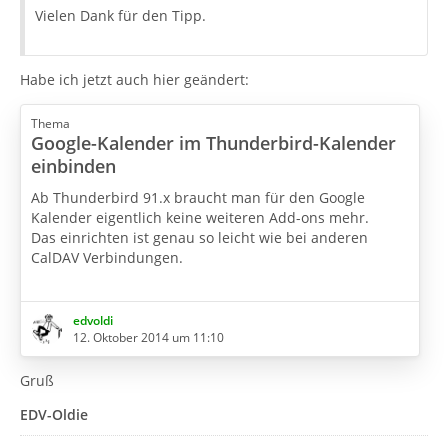
Vielen Dank für den Tipp.
Habe ich jetzt auch hier geändert:
Thema
Google-Kalender im Thunderbird-Kalender
einbinden
Ab Thunderbird 91.x braucht man für den Google
Kalender eigentlich keine weiteren Add-ons mehr.
Das einrichten ist genau so leicht wie bei anderen
CalDAV Verbindungen.
Einfach seine Google-Mail Adresse eingeben und dann
auf Kalender suchen klicken.
edvoldi
12. Oktober 2014 um 11:10
Jetzt kann man aus allen Kalendern, die man in Google
eingerichtet hat auswählen.
Gruß
EDV-Oldie
Wenn ein neue Google Mail Adresse in Thunderbird
eingerichtet wird, kann man sofort beim einrichten der