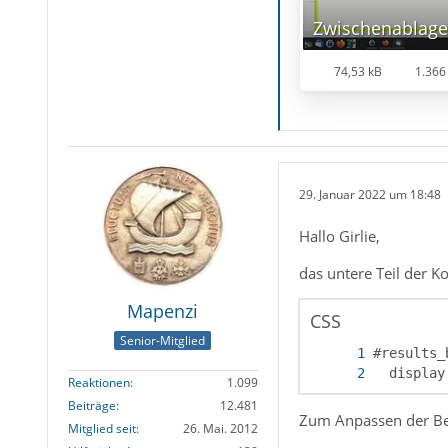
Zwischenablage
74,53 kB
1.366
29. Januar 2022 um 18:48
Hallo Girlie,
das untere Teil der 
Mapenzi
CSS
Senior-Mitglied
  display
Reaktionen
1.099
Beiträge
12.481
Zum Anpassen der Ben
Mitglied seit
26. Mai. 2012