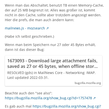
Wenn man das Abschaltet, benutzt TB einen Memory-Cache,
der auf 25 MB begrenzt ist. Alles was größer ist, kommt
nicht in den Cache, sollte aber trotzdem angezeigt werden.
Hier die prefs, die man auch ändern kann:
mailnews.js - mozsearch
(Habe ich selbst geschrieben.)
Wenn man beim Speichern nur 27 oder 45 Bytes erhält,
dann ist das dieser Bug:
1673093 - Download large attachment fails,
saved as 27 or 45 bytes, when offline store
(mbox/maildir) not used and
RESOLVED (gds) in MailNews Core - Networking: IMAP.
message/attachment too large to fit in
Last updated 2022-03-31.
cache RAM/memory and
bugzilla.mozilla.org
mail.server.default.mime_parts_on_demand
Beachte auch den "see also":
=false. workaround:…
https://bugzilla.mozilla.org/show_bug.cgi?id=1757478
Es gab auch mal
https://bugzilla.mozilla.org/show_bug.cgi?