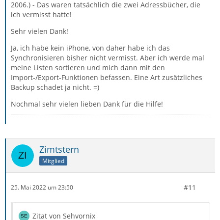
2006.) - Das waren tatsächlich die zwei Adressbücher, die
"Gesammelte Adressen" (history.mab bzw
ich vermisst hatte!
history.sqlite).
Sehr vielen Dank!
Alle vom Benutzer angelegten zusätzlichen AB werden
Ja, ich habe kein iPhone, von daher habe ich das
im Profil in fortlaufend nummerierten Dateien abook-
Synchronisieren bisher nicht vermisst. Aber ich werde mal
1.sqlite, abook-2.sqlite, abook-3.sqlite, ...usw
meine Listen sortieren und mich dann mit den
gespeichert.
Import-/Export-Funktionen befassen. Eine Art zusätzliches
Backup schadet ja nicht. =)
Wenn du tatsächlich ein zusätzliches AB kreiert hattest,
müsstest du in den Backups nach einer Datei wie
Nochmal sehr vielen lieben Dank für die Hilfe!
abook.-1.mab suchen.
Zimtstern
Zitat von Zimtstern
Mitglied
Aber ich wusste nicht, dass sich das verknüpft ist.
#11
25. Mai 2022 um 23:50
Nicht direkt verknüpft. Die Mac "Kontakte" können in TB
Zitat von Sehvornix