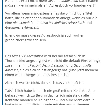
Hätte das Profil nicht mehr als eine
abook.mab
Datei haben
müssen, wenn mehr als ein Adressbuch vorhanden war?
Vor allem, wenn mindestens eines davon nicht die Titel
hatte, die es offenbar automatisch anlegt, wenn es nur die
eine
abook.mab
findet (also
Persönliches Adressbuch
und
Gesammelte Adressen
)
.
Irgendwo muss dieses Adressbuch ja auch vorher
gespeichert gewesen sein.
Das
Mac OS X Adressbuch
wird bei mir tatsächlich in
Thunderbird angezeigt (ist vielleicht die default Einstellung),
zusammen mit
Persönliches Adressbuch
und
Gesammelte
Adressen
, sie es sich selbst angelegt hat. (Und jetzt meinem
einen wiederhergestellten Adressbuch.)
Aber ich wusste nicht, dass sich das verknüpft ist.
Tatsächlich habe ich mich nie groß mit der Kontakte App
befasst, weil ich zu Beginn dachte, ich müsste da alle
Kontakte manuell neu eingeben - und außerdem darauf
bedacht war, möglichst wenig mit den Apple-eigenen