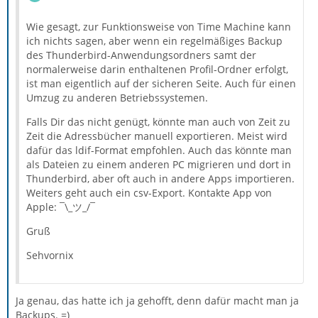
als eigenständiges AB "Mac OS X Adressbuch" angezeigt
werden, sind aber "read only" und können in TB also
Wie gesagt, zur Funktionsweise von Time Machine kann
nicht editiert werden. Das geht nur, wenn man eine
ich nichts sagen, aber wenn ein regelmäßiges Backup
Synchronisation durch das Erstellen eines CardDav
des Thunderbird-Anwendungsordners samt der
Adressbuchs einrichtet. Ich finde es sehr praktisch, da
normalerweise darin enthaltenen Profil-Ordner erfolgt,
gleichzeitig auch meine Kontakte auf dem Smartphone
Wenn du die Kontakte.app von Apple nicht benutzt, ist
ist man eigentlich auf der sicheren Seite. Auch für einen
automatisch synchronisiert werden.
diese Option für dich natürlich uninteressant.
Umzug zu anderen Betriebssystemen.
Falls Dir das nicht genügt, könnte man auch von Zeit zu
Zeit die Adressbücher manuell exportieren. Meist wird
dafür das ldif-Format empfohlen. Auch das könnte man
als Dateien zu einem anderen PC migrieren und dort in
Thunderbird, aber oft auch in andere Apps importieren.
Weiters geht auch ein csv-Export. Kontakte App von
Apple: ¯\_ツ_/¯
Gruß
Sehvornix
Ja genau, das hatte ich ja gehofft, denn dafür macht man ja
Backups. =)