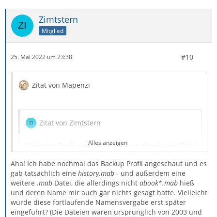
Zimtstern
Mitglied
#10
25. Mai 2022 um 23:38
Zitat von Mapenzi
Zitat von Zimtstern
Alles anzeigen
Hätte das Profil nicht mehr als eine abook.mab Datei
haben müssen, wenn mehr als ein Adressbuch
Aha! Ich habe nochmal das Backup Profil angeschaut und es
vorhanden war?
gab tatsächlich eine
history.mab
- und außerdem eine
weitere
.mab
Datei, die allerdings nicht
abook*.mab
hieß
und deren Name mir auch gar nichts gesagt hatte. Vielleicht
wurde diese fortlaufende Namensvergabe erst später
Standardm^ßig gibt es ein "Persönliches Adressbuch"
eingeführt? (Die Dateien waren ursprünglich von 2003 und
(abook.mab bzw jetzt abook.sqlite) und ein weiteres AB