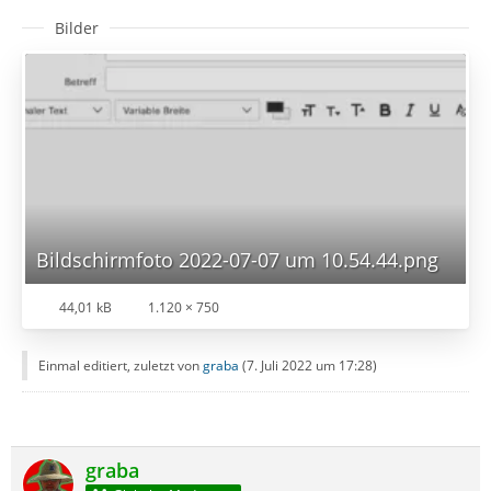
Bilder
Bildschirmfoto 2022-07-07 um 10.54.44.png
44,01 kB
1.120 × 750
Einmal editiert, zuletzt von
graba
(
7. Juli 2022 um 17:28
)
graba